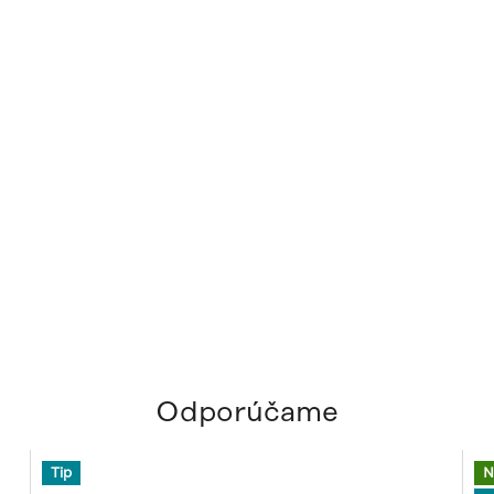
Odporúčame
Tip
N