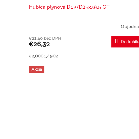
Hubica plynová D13/D25x39,5 CT
Objedna
€21,40 bez DPH
Do košík
€26,32
42,0001,4902
Akcia