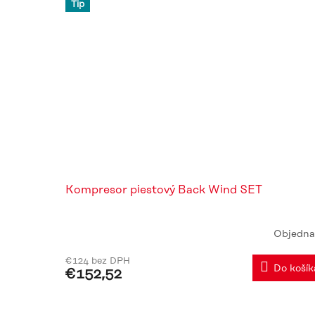
Tip
Kompresor piestový Back Wind SET
Objedna
€124 bez DPH
Do košík
€152,52