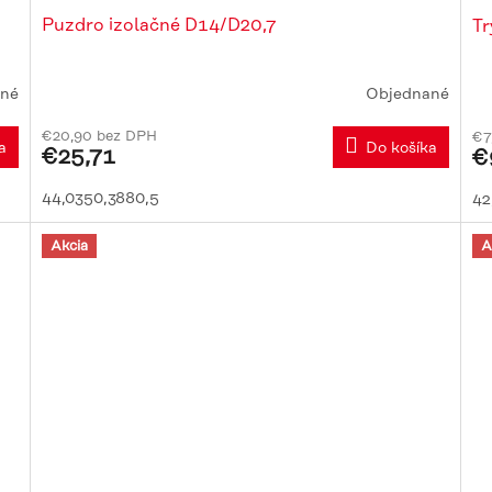
Puzdro izolačné D14/D20,7
Tr
né
Objednané
€20,90 bez DPH
€7
a
Do košíka
€25,71
€
44,0350,3880,5
42
Akcia
A