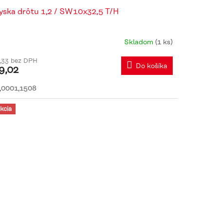
yska drôtu 1,2 / SW10x32,5 T/H
Skladom
(1 ks)
,33 bez DPH
Do košíka
9,02
,0001,1508
kcia