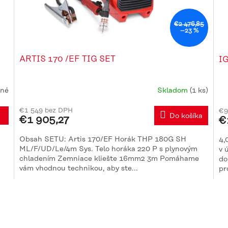
€2 476,85
–23 %
ARTIS 170 /EF TIG SET
I
né
Skladom
(1 ks)
Priemerné
Pr
hodnotenie
ho
€1 549 bez DPH
€9
produktu
pr
L
Do košíka
€1 905,27
€
je
je
5,0
5,
Obsah SETU: Artis 170/EF Horák THP 180G SH
4,
z
z
ML/F/UD/Le/4m Sys. Telo horáka 220 P s plynovým
v 
5
5
chladením Zemniace kliešte 16mm2 3m Pomáhame
do
hviezdičiek.
hv
vám vhodnou technikou, aby ste...
pr