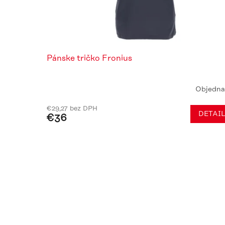
Pánske tričko Fronius
Objedna
Priemerné
hodnotenie
€29,27 bez DPH
produktu
DETAI
€36
je
5,0
z
5
hviezdičiek.