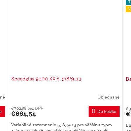
T
V
Speedglas 9100 XX č. 5/8/9-13
Ba
né
Objednané
Pr
ho
€702,88 bez DPH
€9
pr
a
Do košíka
€864,54
€
je
4,
Variabilné zatemnenie 5, 8, 9-13 pre väčšinu typov
Bl
z
zvárania elektrickým oblúkom. Väčšie zorné pole
v 