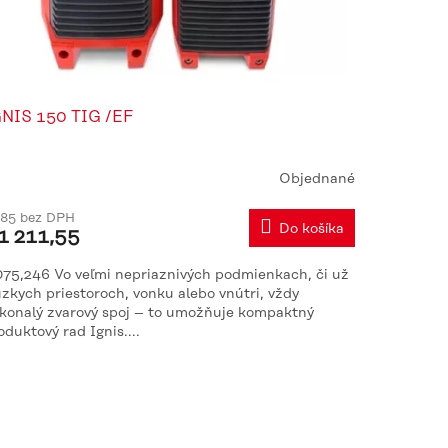
GNIS 150 TIG /EF
Objednané
iemerné
dnotenie
85 bez DPH
oduktu
Do košíka
1 211,55
0
075,246 Vo veľmi nepriaznivých podmienkach, či už
úzkych priestoroch, vonku alebo vnútri, vždy
konalý zvarový spoj – to umožňuje kompaktný
iezdičiek.
oduktový rad Ignis....