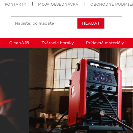
KONTAKTY
MOJA OBJEDNÁVKA
OBCHODNÉ PODMIE
HĽADAŤ
CleanAIR
Zváracie horáky
Prídavné materiály