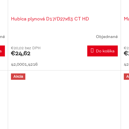
Hubica plynová D17/D27x63 CT HD
Ma
né
Objednané
€20,02 bez DPH
€2
a
Do košíka
€24,62
€
42,0001,4216
42
Akcia
A