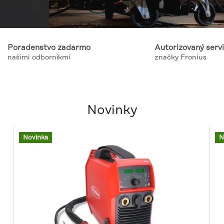
Poradenstvo zadarmo
Autorizovaný serv
našimi odborníkmi
značky Fronius
Novinky
Novinka
N