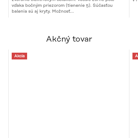
5
vďaka bočným priezorom (tienenie 5). Súčasťou
hv
balenia sú aj kryty. Možnosť...
Akčný tovar
Akcia
A