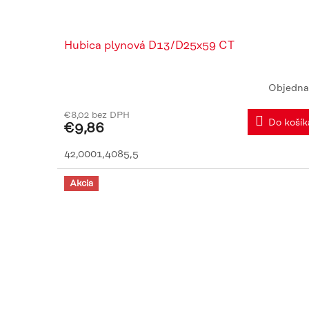
Hubica plynová D13/D25x59 CT
Objedna
€8,02 bez DPH
Do košík
€9,86
42,0001,4085,5
Akcia