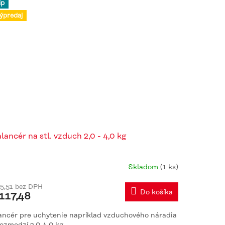
ip
ýpredaj
lancér na stl. vzduch 2,0 - 4,0 kg
Skladom
(1 ks)
iemerné
dnotenie
5,51 bez DPH
oduktu
Do košíka
117,48
0
ancér pre uchytenie napríklad vzduchového náradia
rozmedzí 2,0-4,0 kg