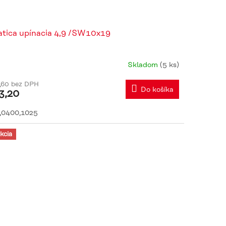
tica upínacia 4,9 /SW10x19
Skladom
(5 ks)
,60 bez DPH
Do košíka
3,20
,0400,1025
kcia