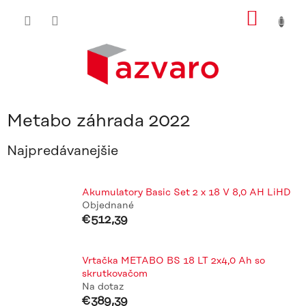
Prejsť
NÁKU
na
obsah
KOŠÍ
Metabo záhrada 2022
Najpredávanejšie
Akumulatory Basic Set 2 x 18 V 8,0 AH LiHD
Objednané
€512,39
Vrtačka METABO BS 18 LT 2x4,0 Ah so
skrutkovačom
Na dotaz
€389,39