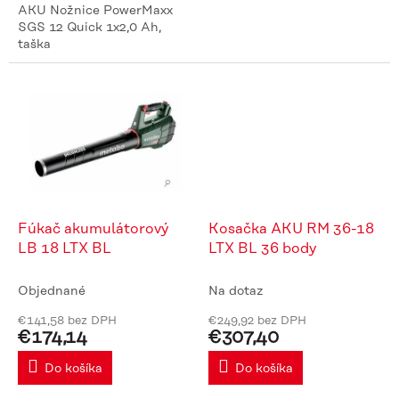
AKU Nožnice PowerMaxx
SGS 12 Quick 1x2,0 Ah,
taška
Fúkač akumulátorový
Kosačka AKU RM 36-18
LB 18 LTX BL
LTX BL 36 body
Objednané
Na dotaz
€141,58 bez DPH
€249,92 bez DPH
€174,14
€307,40
Do košíka
Do košíka