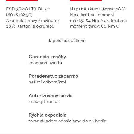
FSD 36-18 LTX BL 40
Napätie akumulátora: 18 V
(601610850)
Max. krútiaci moment
Akumulátorový krovinorez
mäkký: 34 Nm Max. krútiaci
18V; Kartón; s okrúhlou
moment tvrdý: 60 Nm O
rukoväťou Bez
vŕtania do ocele: 13 mm O
Akumulatorov Basic Set 2 x
vŕtania do mäkkého dreva:
6
položiek celkom
O
18 V 8,0 AH LiHD - treba
38 mm
v
dokúpiť 840363
l
Garancia značky
á
znamená kvalitu
d
a
Poradenstvo zadarmo
c
našimi odborníkmi
i
e
p
Autorizovaný servis
r
značky Fronius
v
k
Rýchla expedícia
y
tovar skladom odosielame do 24 hodín
v
ý