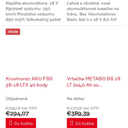
Napätie akumulátora: 18 V
Ľahká a obratná: nová
Rýchlosť vzduchu: 150
akumulátorová kosačka na
km/h Množstvo vzduchu:
trávu. Bez Akumulatorov
650 m3/h Voľnobežný počet
Basic Set 2 x 18 V 8,0 AH
otáčok: 0 - 20300 /min Bez
LiHD - treba dokúpiť
Akumulatorov Basic Set 2 x
840363
Akcia
18 V 8,0 AH LiHD...
Krovinorez AKU FSD
Vrtačka METABO BS 18
36-18 LTX 40 body
LT 2x4,0 Ah so
skrutkovačom
Objednané
Na dotaz
€239,08 bez DPH
€316,58 bez DPH
€294,07
€389,39
Do košíka
Do košíka