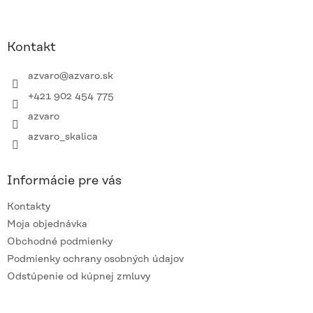
p
Z
i
á
s
p
u
ä
Kontakt
t
i
azvaro
@
azvaro.sk
e
+421 902 454 775
azvaro
azvaro_skalica
Informácie pre vás
Kontakty
Moja objednávka
Obchodné podmienky
Podmienky ochrany osobných údajov
Odstúpenie od kúpnej zmluvy