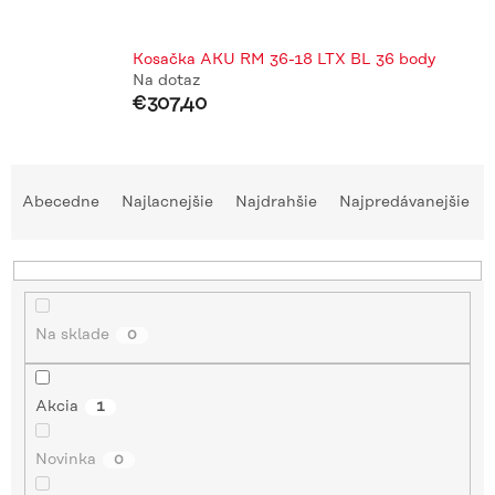
Kosačka AKU RM 36-18 LTX BL 36 body
Na dotaz
€307,40
R
a
Abecedne
Najlacnejšie
Najdrahšie
Najpredávanejšie
d
e
n
i
e
Na sklade
0
p
r
o
Akcia
1
d
u
Novinka
0
k
t