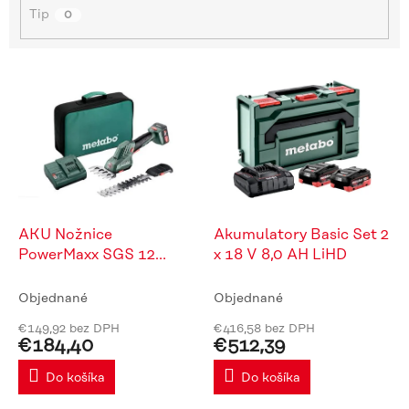
Tip
o
0
v
V
ý
p
i
s
p
r
o
d
AKU Nožnice
Akumulatory Basic Set 2
u
PowerMaxx SGS 12
x 18 V 8,0 AH LiHD
k
Quick 1x2,0 Ah, taška
t
Objednané
Objednané
o
€149,92 bez DPH
€416,58 bez DPH
v
€184,40
€512,39
Do košíka
Do košíka