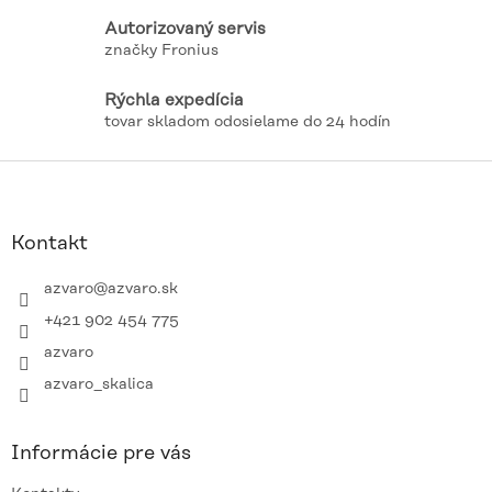
v
k
Autorizovaný servis
y
značky Fronius
v
ý
Rýchla expedícia
p
tovar skladom odosielame do 24 hodín
i
s
Z
u
á
p
ä
Kontakt
t
i
azvaro
@
azvaro.sk
e
+421 902 454 775
azvaro
azvaro_skalica
Informácie pre vás