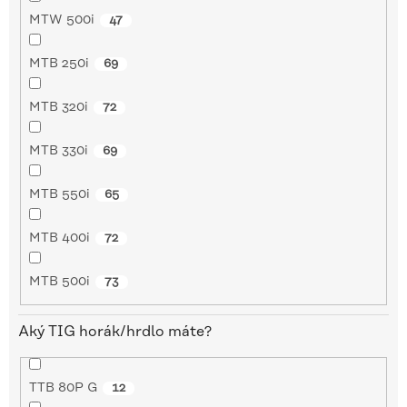
MTW 500i
47
MTB 250i
69
MTB 320i
72
MTB 330i
69
MTB 550i
65
MTB 400i
72
MTB 500i
73
Aký TIG horák/hrdlo máte?
TTB 80P G
12