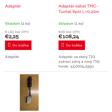
o
d
Adaptér
Adaptér kábel TMC-
u
Tuchel 6pól L=0,22m
k
t
Skladom
(2 ks)
Skladom
(1 ks)
o
€1,83 bez DPH
€88 bez DPH
v
€2,25
€108,24
Do košíka
Do košíka
Adaptér
Adaptér na starý TIG
zvárací zdroj a nový TIG
horák. 43,0004,5991