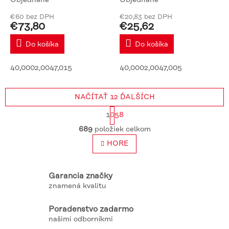
€60 bez DPH
€20,83 bez DPH
€73,80
€25,62
Do košíka
Do košíka
40,0002,0047,015
40,0002,0047,005
NAČÍTAŤ 12 ĎALŠÍCH
S
1
58
t
O
r
689
položiek celkom
v
á
l
HORE
n
á
k
o
d
v
a
Garancia značky
a
c
znamená kvalitu
n
i
i
e
e
Poradenstvo zadarmo
p
našimi odborníkmi
r