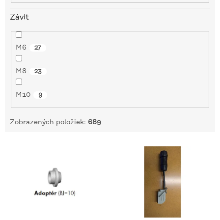
Závit
M6
27
M8
23
M10
9
Zobrazených položiek:
689
V
ý
p
i
s
p
r