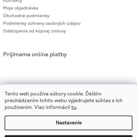
Kontakty
Moja objednávka
Obchodné podmienky
Podmienky ochrany osobných údajov
Odstúpenie od kúpnej zmluvy
Prijímame online platby
Tento web používa súbory cookie. Ďalším
prechádzaním tohto webu vyjadrujete súhlas s ich
používaním. Viac informácií
tu
.
Nastavenie
Vytvoril Shoptet
|
e_
minds