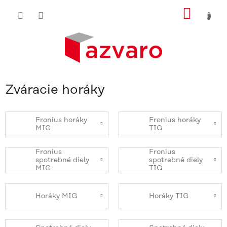
Prejsť
NÁKU
na
obsah
KOŠÍ
Zváracie horáky
Fronius horáky
Fronius horáky
MIG
TIG
Fronius
Fronius
spotrebné diely
spotrebné diely
MIG
TIG
Horáky MIG
Horáky TIG