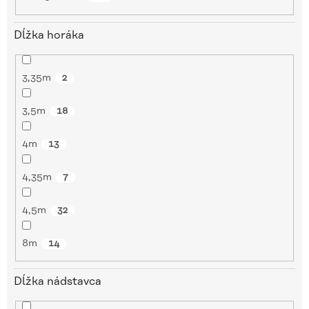
Dĺžka horáka
3,35m
2
3,5m
18
4m
13
4,35m
7
4,5m
32
8m
14
Dĺžka nádstavca