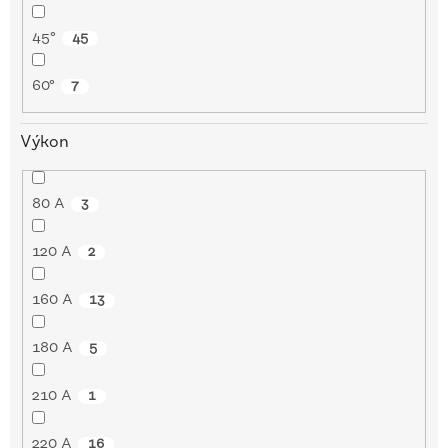
45°
45
60°
7
Výkon
80 A
3
120 A
2
160 A
13
180 A
5
210 A
1
220 A
16