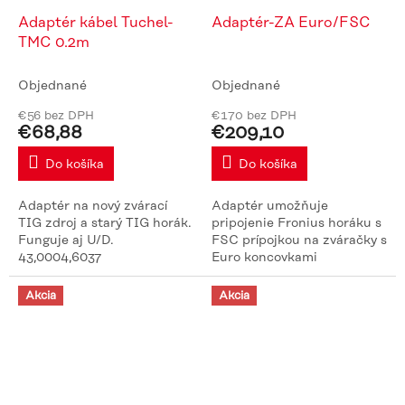
Adaptér kábel Tuchel-
Adaptér-ZA Euro/FSC
TMC 0.2m
Objednané
Objednané
€56 bez DPH
€170 bez DPH
€68,88
€209,10
Do košíka
Do košíka
Adaptér na nový zvárací
Adaptér umožňuje
TIG zdroj a starý TIG horák.
pripojenie Fronius horáku s
Funguje aj U/D.
FSC prípojkou na zváračky s
43,0004,6037
Euro koncovkami
44,0350,3329
Akcia
Akcia