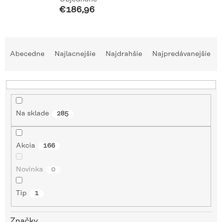
€186,96
R
a
Abecedne
Najlacnejšie
Najdrahšie
Najpredávanejšie
d
e
n
i
e
Na sklade
285
p
r
o
Akcia
166
d
u
Novinka
0
k
t
Tip
o
1
v
Značky