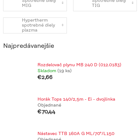
Spotrebné diely
Spotrebné diely
MIG
TIG
Hypertherm
spotrebné diely
plazma
Najpredávanejšie
Rozdelovač plynu MB 240 D (012.0183)
Skladom
(19 ks)
€2,66
Horák Tops 140/2,5m - Ei - dvojlinka
Objednané
€70,44
Nástavec TTB 160A G ML/70°/L150
Objednané