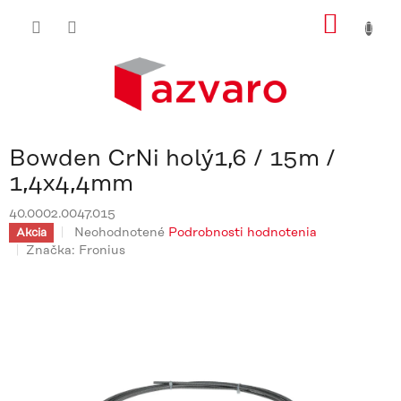
Prejsť
NÁKU
na
obsah
KOŠÍ
Bowden CrNi holý1,6 / 15m /
1,4x4,4mm
40.0002.0047.015
Priemerné
Neohodnotené
Podrobnosti hodnotenia
Akcia
hodnotenie
Značka:
Fronius
produktu
je
0,0
z
5
hviezdičiek.