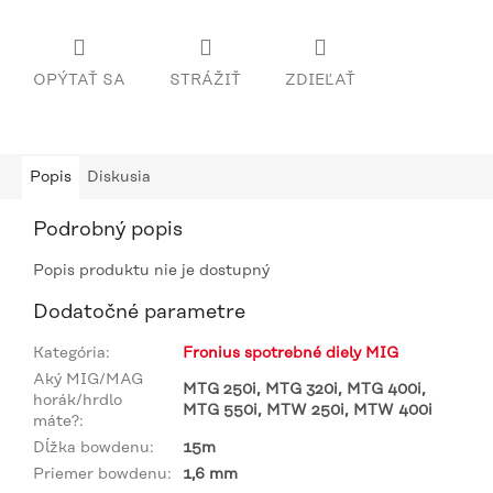
OPÝTAŤ SA
STRÁŽIŤ
ZDIEĽAŤ
Popis
Diskusia
Podrobný popis
Popis produktu nie je dostupný
Dodatočné parametre
Kategória
:
Fronius spotrebné diely MIG
Aký MIG/MAG
MTG 250i, MTG 320i, MTG 400i,
horák/hrdlo
MTG 550i, MTW 250i, MTW 400i
máte?
:
Dĺžka bowdenu
:
15m
Priemer bowdenu
:
1,6 mm