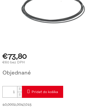
€73,80
€60 bez DPH
Jednotková
Objednané
cena:
Pridať do košíka
40,0002,0047,015