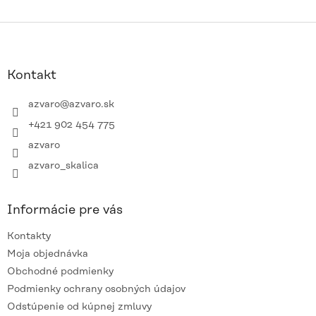
Z
á
p
ä
Kontakt
t
i
azvaro
@
azvaro.sk
e
+421 902 454 775
azvaro
azvaro_skalica
Informácie pre vás
Kontakty
Moja objednávka
Obchodné podmienky
Podmienky ochrany osobných údajov
Odstúpenie od kúpnej zmluvy