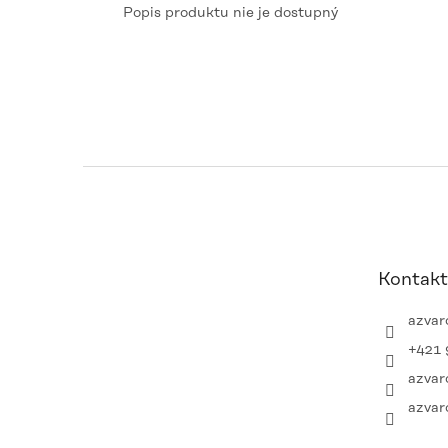
Popis produktu nie je dostupný
Z
á
p
ä
t
Kontakt
i
e
azvar
+421 
azvar
azvar