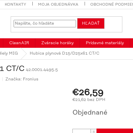
KONTAKTY
MOJA OBJEDNÁVKA
OBCHODNÉ PODMIE
HĽADAŤ
CleanAIR
Zváracie horáky
Prídavné materiály
diely MIG
Hubica plynová D15/D25x61 CT/C
1 CT/C
42.0001.4495.5
Značka:
Fronius
€26,59
€21,62 bez DPH
Jednotková
Objednané
cena: