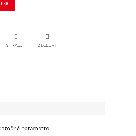
šíka
STRÁŽIŤ
ZDIEĽAŤ
atočné parametre