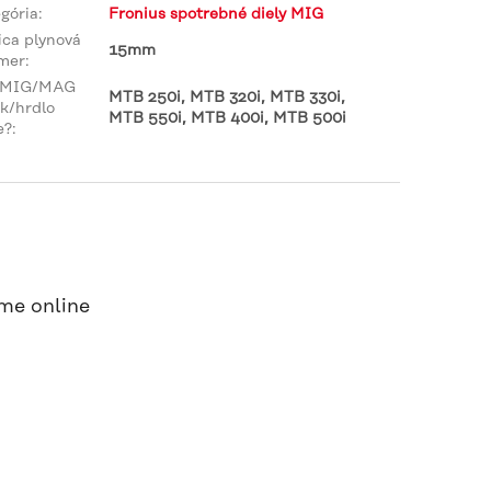
gória
:
Fronius spotrebné diely MIG
ca plynová
15mm
mer
:
 MIG/MAG
MTB 250i, MTB 320i, MTB 330i,
k/hrdlo
MTB 550i, MTB 400i, MTB 500i
e?
:
me online