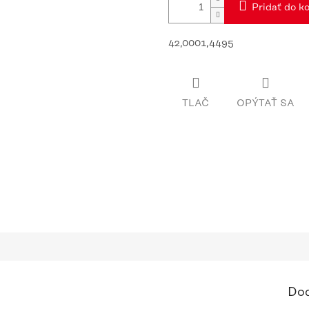
Pridať do ko
42,0001,4495
TLAČ
OPÝTAŤ SA
Dod