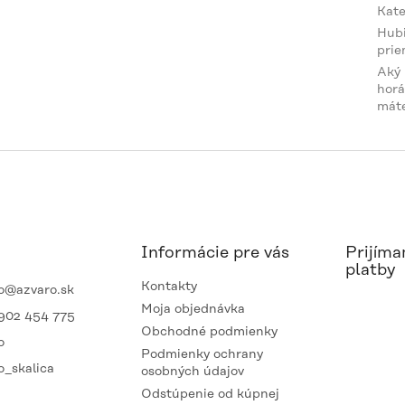
Kate
Hubi
prie
Aký
horá
mát
Informácie pre vás
Prijíma
platby
Kontakty
o
@
azvaro.sk
Moja objednávka
902 454 775
Obchodné podmienky
o
Podmienky ochrany
o_skalica
osobných údajov
Odstúpenie od kúpnej