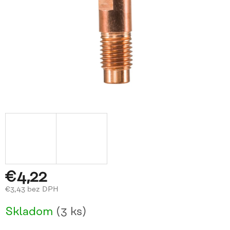
€4,22
€3,43 bez DPH
Jednotková
Skladom
(3 ks)
cena: