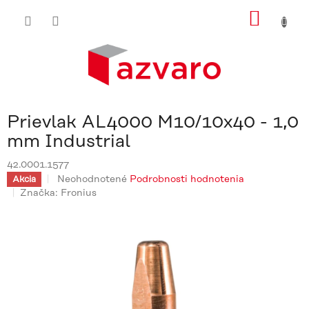
Prejsť
NÁKU
na
obsah
KOŠÍ
Prievlak AL4000 M10/10x40 - 1,0
mm Industrial
42.0001.1577
Priemerné
Neohodnotené
Podrobnosti hodnotenia
Akcia
hodnotenie
Značka:
Fronius
produktu
je
0,0
z
5
hviezdičiek.