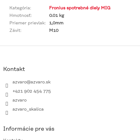
Kategória
:
Fronius spotrebné diely MIG
Hmotnosť
:
0.01 kg
Priemer prievlak
:
1,0mm
Závit
:
M10
Z
á
p
ä
Kontakt
t
i
azvaro
@
azvaro.sk
e
+421 902 454 775
azvaro
azvaro_skalica
Informácie pre vás