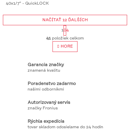
40x1/7" - QuickLOCK
NAČÍTAŤ 12 ĎALŠÍCH
S
1
4
t
O
r
41
položiek celkom
v
á
l
HORE
n
á
k
o
d
v
a
Garancia značky
a
c
znamená kvalitu
n
i
i
e
e
Poradenstvo zadarmo
p
našimi odborníkmi
r
v
k
Autorizovaný servis
y
značky Fronius
v
ý
Rýchla expedícia
p
tovar skladom odosielame do 24 hodín
i