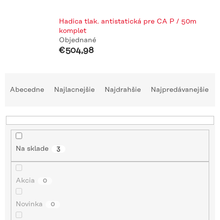
Hadica tlak. antistatická pre CA P / 50m
komplet
Objednané
€504,98
R
a
Abecedne
Najlacnejšie
Najdrahšie
Najpredávanejšie
d
e
n
i
e
Na sklade
3
p
r
o
Akcia
0
d
u
Novinka
0
k
t