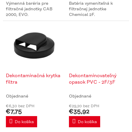
Výmenná baréria pre
Batéria vymeniteľná k
filtračné jednotky CAB
filtračnej jednotke
2000, EVO.
Chemical 2F.
Dekontaminačná krytka
Dekontaminovateľný
filtra
opasok PVC - 2F/3F
Objednané
Objednané
€6,30 bez DPH
€29,20 bez DPH
€7,75
€35,92
Do košíka
Do košíka