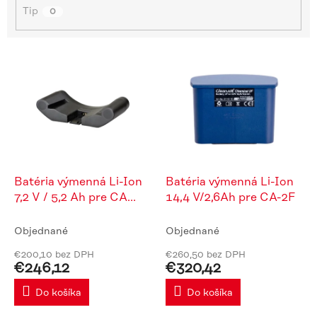
Tip
o
0
v
V
ý
p
i
s
p
r
o
d
Batéria výmenná Li-Ion
Batéria výmenná Li-Ion
u
7,2 V / 5,2 Ah pre CA
14,4 V/2,6Ah pre CA-2F
k
EVO
t
Objednané
Objednané
o
€200,10 bez DPH
€260,50 bez DPH
v
€246,12
€320,42
Do košíka
Do košíka