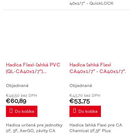
40x1/7" - QuickLOCK
Hadica Flexi-ľahká PVC
Hadica ľahká Flexi
(QL-CA40x1/7")
CA40x1/7" - CA40x1/7".
predĺžená
Objednané
Objednané
€49,50 bez DPH
€43,70 bez DPH
€60,89
€53,75
Do košíka
Do košíka
Hadica určená pre jednotky
Hadica ľahká Flexi pre CA
2F, 3F, AerGO, závity CA
Chemical 2F,3F Plus