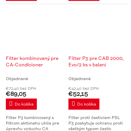
Filter kombinovaný pre
Filter P3 pre CAB 2000,
CA-Condicioner
Evo/2 ks v balení
Objednané
Objednané
€72,40 bez DPH
€42,40 bez DPH
€89,05
€52,15
Do košíka
Do košíka
Filter P3 kombinovaný s
Filter proti časticiam PSL
filtrom aktívneho uhlia pre
P3 poskytuje ochranu proti
úpravňu vzduchu CA
všetkým typom častíc