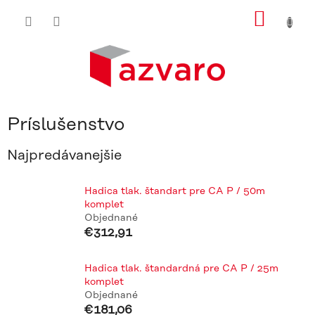
Prejsť
NÁKU
na
obsah
KOŠÍ
Príslušenstvo
Najpredávanejšie
Hadica tlak. štandart pre CA P / 50m
komplet
Objednané
€312,91
Hadica tlak. štandardná pre CA P / 25m
komplet
Objednané
€181,06