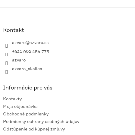
s
Z
u
á
p
ä
Kontakt
t
i
azvaro
@
azvaro.sk
e
+421 902 454 775
azvaro
azvaro_skalica
Informácie pre vás
Kontakty
Moja objednávka
Obchodné podmienky
Podmienky ochrany osobných údajov
Odstúpenie od kúpnej zmluvy