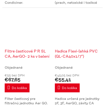
Condiciner.
(prach, netoxické i toxikcé
dymy, kvapalné i pevné
aerosoly, baktérie a víri).
Filtračná účinnosť je...
Filtre časticové P R SL
Hadica Flexi-ľahká PVC
CA, AerGO- 2 ks v balení
(QL-CA40x1/7")
Objednané
Objednané
€55 bez DPH
€45,05 bez DPH
€67,65
€55,41
Do košíka
Do košíka
Filter časticový pre
Hadica určená pre jednotky
filtračnú jednotku Aer GO.
2F, 3F, AerGO, závity CA