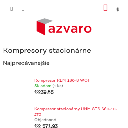
Prejsť
NÁKU
na
obsah
KOŠÍ
Kompresory stacionárne
Najpredávanejšie
Kompresor REM 160-8 WOF
Skladom
(1 ks)
€239,85
Kompresor stacionárny UNM STS 660-10-
270
Objednané
€2 571,93