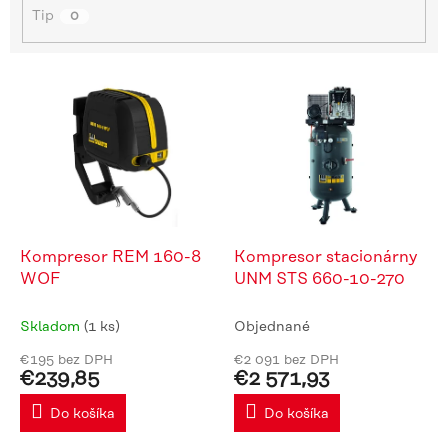
Tip
o
0
v
V
ý
p
i
s
p
r
o
d
Kompresor REM 160-8
Kompresor stacionárny
u
WOF
UNM STS 660-10-270
k
t
Skladom
(1 ks)
Objednané
o
€195 bez DPH
€2 091 bez DPH
v
€239,85
€2 571,93
Do košíka
Do košíka