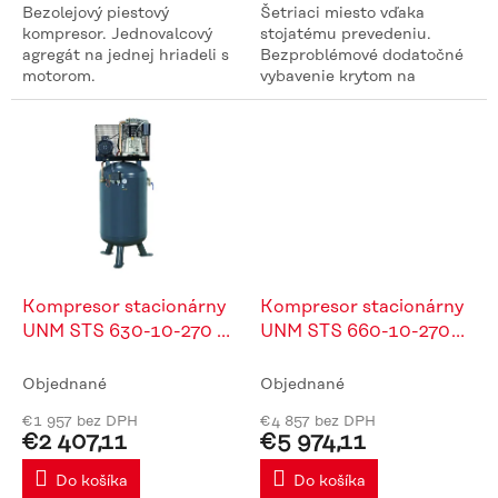
Bezolejový piestový
Šetriaci miesto vďaka
kompresor. Jednovalcový
stojatému prevedeniu.
agregát na jednej hriadeli s
Bezproblémové dodatočné
motorom.
vybavenie krytom na
tlmenie hluku možné
(dostupné pre kompresory s
motorom 4 kW od jari
2011). Jednoduchá a...
Kompresor stacionárny
Kompresor stacionárny
UNM STS 630-10-270 D
UNM STS 660-10-270
Base
XSDK
Objednané
Objednané
€1 957 bez DPH
€4 857 bez DPH
€2 407,11
€5 974,11
Do košíka
Do košíka