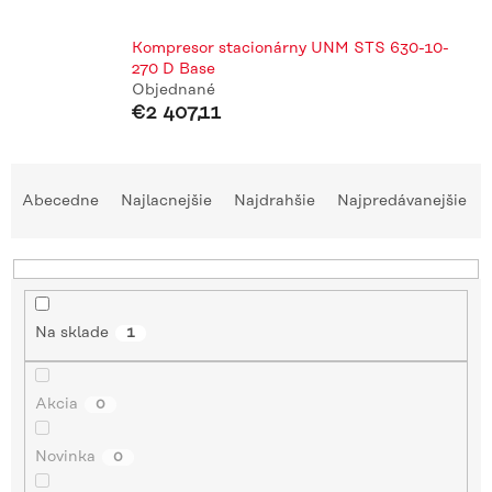
Kompresor stacionárny UNM STS 630-10-
270 D Base
Objednané
€2 407,11
R
a
Abecedne
Najlacnejšie
Najdrahšie
Najpredávanejšie
d
e
n
i
e
Na sklade
1
p
r
o
Akcia
0
d
u
Novinka
0
k
t