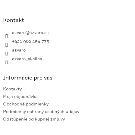
p
Z
i
á
s
p
u
ä
Kontakt
t
i
azvaro
@
azvaro.sk
e
+421 902 454 775
azvaro
azvaro_skalica
Informácie pre vás
Kontakty
Moja objednávka
Obchodné podmienky
Podmienky ochrany osobných údajov
Odstúpenie od kúpnej zmluvy