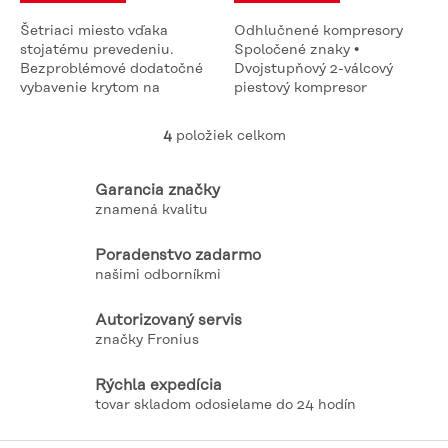
Šetriaci miesto vďaka
Odhlučnené kompresory
stojatému prevedeniu.
Spoločené znaky •
Bezproblémové dodatočné
Dvojstupňový 2-válcový
vybavenie krytom na
piestový kompresor
tlmenie hluku možné
poháňaný klinovým
(dostupné pre kompresory s
remeňom • Vzdušník je
4
položiek celkom
O
motorom 4 kW od jari
vybavený vypálenou
v
2011). Jednoduchá a...
vnútornou povrchovou
l
úpravou....
Garancia značky
á
znamená kvalitu
d
a
Poradenstvo zadarmo
c
našimi odborníkmi
i
e
p
Autorizovaný servis
r
značky Fronius
v
k
Rýchla expedícia
y
tovar skladom odosielame do 24 hodín
v
ý