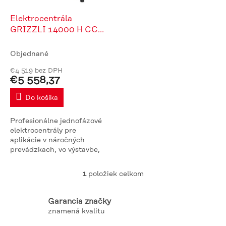
o
d
Elektrocentrála
u
GRIZZLI 14000 H CCL
k
MooSoo
t
Objednané
o
€4 519 bez DPH
v
€5 558,37
Do košíka
Profesionálne jednofázové
elektrocentrály pre
aplikácie v náročných
prevádzkach, vo výstavbe,
havarijnom, núdzovom,
krízovom a obdobnom
1
položiek celkom
O
nasadení. Všetky stroje sú
v
zostavované z...
l
Garancia značky
á
znamená kvalitu
d