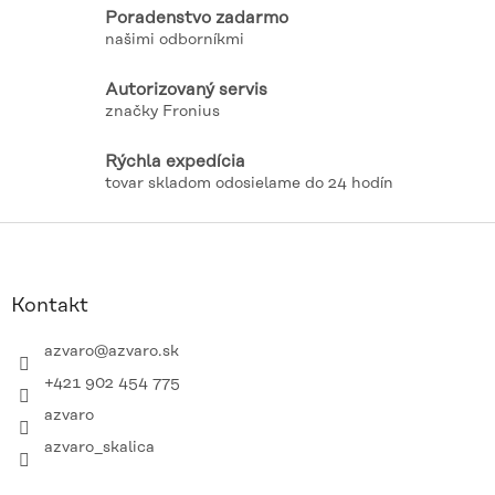
a
Poradenstvo zadarmo
c
našimi odborníkmi
i
e
p
Autorizovaný servis
r
značky Fronius
v
k
Rýchla expedícia
y
tovar skladom odosielame do 24 hodín
v
ý
p
Z
i
á
s
p
u
ä
Kontakt
t
i
azvaro
@
azvaro.sk
e
+421 902 454 775
azvaro
azvaro_skalica