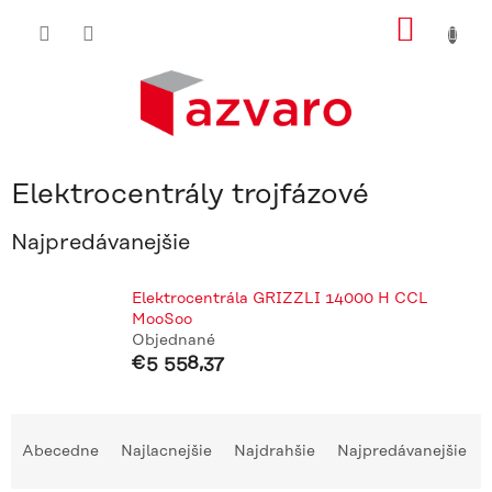
Prejsť
NÁKU
na
obsah
KOŠÍ
Elektrocentrály trojfázové
Najpredávanejšie
Elektrocentrála GRIZZLI 14000 H CCL
MooSoo
Objednané
€5 558,37
R
a
Abecedne
Najlacnejšie
Najdrahšie
Najpredávanejšie
d