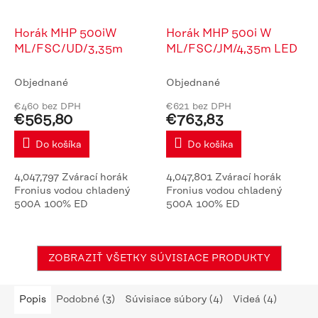
Horák MHP 500iW
Horák MHP 500i W
ML/FSC/UD/3,35m
ML/FSC/JM/4,35m LED
Objednané
Objednané
€460 bez DPH
€621 bez DPH
€565,80
€763,83
Do košíka
Do košíka
4,047,797 Zvárací horák
4,047,801 Zvárací horák
Fronius vodou chladený
Fronius vodou chladený
500A 100% ED
500A 100% ED
ZOBRAZIŤ VŠETKY SÚVISIACE PRODUKTY
Popis
Podobné (3)
Súvisiace súbory (4)
Videá (4)