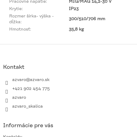
Pracovné napätie
:
MIG/MAG 14,2-30 V
Krytie
:
IP23
Rozmer šírka- výška -
300/510/706 mm
dĺžka
:
Hmotnosť
:
35,8 kg
Z
á
p
ä
Kontakt
t
i
azvaro
@
azvaro.sk
e
+421 902 454 775
azvaro
azvaro_skalica
Informácie pre vás
Kontakty