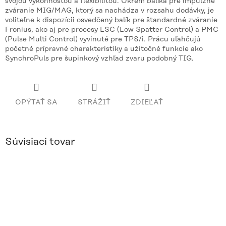
svojou výkonnosťou a flexibilitou. Okrem balíka pre impulzné
zváranie MIG/MAG, ktorý sa nachádza v rozsahu dodávky, je
voliteľne k dispozícii osvedčený balík pre štandardné zváranie
Fronius, ako aj pre procesy LSC (Low Spatter Control) a PMC
(Pulse Multi Control) vyvinuté pre TPS/i. Prácu uľahčujú
početné prípravné charakteristiky a užitočné funkcie ako
SynchroPuls pre šupinkový vzhľad zvaru podobný TIG.
OPÝTAŤ SA
STRÁŽIŤ
ZDIEĽAŤ
Súvisiaci tovar