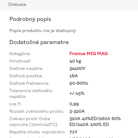
Diskusia
Podrobný popis
Popis produktu nie je dostupný
Dodatočné parametre
Kategória
:
Fronius MIG MAG
Hmotnosť
:
40 kg
Sieťové napätie
:
3x400V
Sieťová poistka
:
16A
Sieťová frekvencia
:
50-60Hz
Tolerancia sieťového
+/-15%
napätia
:
cos fí
:
0,99
Rozsah zváracieho prúdu
:
3-320A
Zvárací prúd/ Doba
320A 40%ED/260A 60%
zapnutia [10min/40°C]
:
ED/240A 100% ED
Napätie chodu naprázdno
:
71V