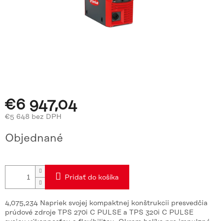
€6 947,04
€5 648 bez DPH
Jednotková
Objednané
cena:
Pridať do košíka
4,075,234 Napriek svojej kompaktnej konštrukcii presvedčia
prúdové zdroje TPS 270i C PULSE a TPS 320i C PULSE