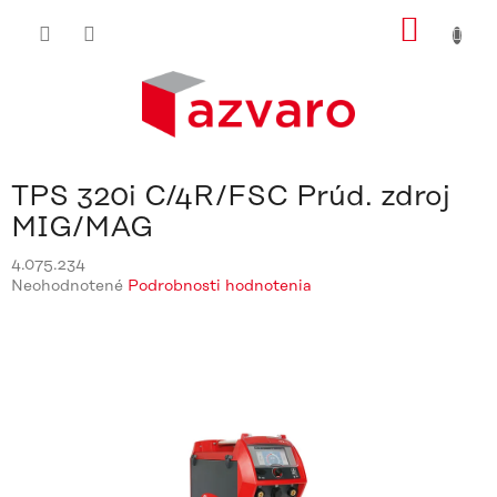
Prejsť
NÁKU
na
obsah
KOŠÍ
TPS 320i C/4R/FSC Prúd. zdroj
MIG/MAG
4.075.234
Priemerné
Neohodnotené
Podrobnosti hodnotenia
hodnotenie
produktu
je
0,0
z
5
hviezdičiek.