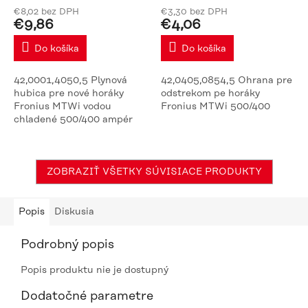
€8,02 bez DPH
€3,30 bez DPH
€9,86
€4,06
Do košíka
Do košíka
42,0001,4050,5 Plynová
42,0405,0854,5 Ohrana pre
hubica pre nové horáky
odstrekom pe horáky
Fronius MTWi vodou
Fronius MTWi 500/400
chladené 500/400 ampér
ZOBRAZIŤ VŠETKY SÚVISIACE PRODUKTY
Popis
Diskusia
Podrobný popis
Popis produktu nie je dostupný
Dodatočné parametre