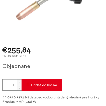
€255,84
€208 bez DPH
Jednotková
Objednané
cena:
Pridať do košíka
44,0350,3171 Nádstavec vodou chladený vhodný pre horáky
Fronius MHP 500i W