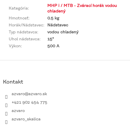
MHP i / MTB - Zvárací horák vodou
Kategória
:
chladený
Hmotnosť
:
0.5 kg
Horák/Nádstavec
:
Nádstavec
Typ nádstavca
:
vodou chladený
Uhol nádstavca
:
15°
Výkon
:
500 A
Z
á
p
ä
Kontakt
t
i
azvaro
@
azvaro.sk
e
+421 902 454 775
azvaro
azvaro_skalica