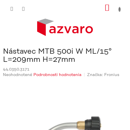
Prejsť
NÁKU
na
obsah
KOŠÍ
Nástavec MTB 500i W ML/15°
L=209mm H=27mm
44.0350.3171
Priemerné
Neohodnotené
Podrobnosti hodnotenia
Značka:
Fronius
hodnotenie
produktu
je
0,0
z
5
hviezdičiek.