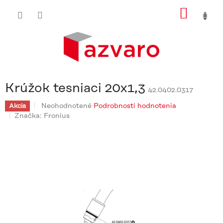
Prejsť
NÁKU
na
obsah
KOŠÍ
Krúžok tesniaci 20x1,3
42.0402.0317
Priemerné
Neohodnotené
Podrobnosti hodnotenia
Akcia
hodnotenie
Značka:
Fronius
produktu
je
0,0
z
5
hviezdičiek.