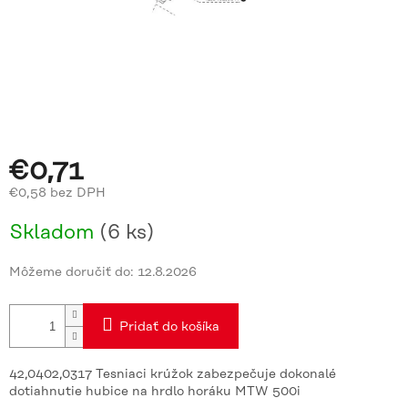
€0,71
€0,58 bez DPH
Jednotková
Skladom
(6 ks)
cena:
Môžeme doručiť do:
12.8.2026
Pridať do košíka
42,0402,0317 Tesniaci krúžok zabezpečuje dokonalé
dotiahnutie hubice na hrdlo horáku MTW 500i