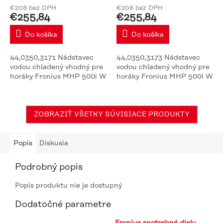
€208 bez DPH
€208 bez DPH
€255,84
€255,84
Do košíka
Do košíka
44,0350,3171 Nádstavec
44,0350,3173 Nádstavec
vodou chladený vhodný pre
vodou chladený vhodný pre
horáky Fronius MHP 500i W
horáky Fronius MHP 500i W
ZOBRAZIŤ VŠETKY SÚVISIACE PRODUKTY
Popis
Diskusia
Podrobný popis
Popis produktu nie je dostupný
Dodatočné parametre
Fronius spotrebné diely