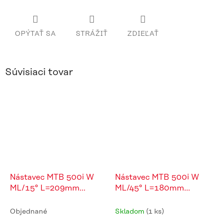
OPÝTAŤ SA
STRÁŽIŤ
ZDIEĽAŤ
Súvisiaci tovar
Nástavec MTB 500i W
Nástavec MTB 500i W
ML/15° L=209mm
ML/45° L=180mm
H=27mm
H=87mm
Objednané
Skladom
(1 ks)