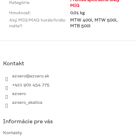
Kategória
:
MIG
Hmotnosť
:
0.01 kg
Aký MIG/MAG horák/hrdlo
MTW 400i, MTW 500i,
máte?
:
MTB 500i
Z
á
p
ä
Kontakt
t
i
azvaro
@
azvaro.sk
e
+421 902 454 775
azvaro
azvaro_skalica
Informácie pre vás
Kontakty