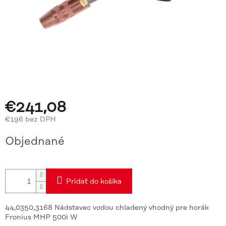
€241,08
€196 bez DPH
Jednotková
Objednané
cena:
Pridať do košíka
44,0350,3168 Nádstavec vodou chladený vhodný pre horák
Fronius MHP 500i W