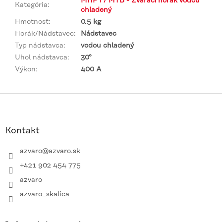
MHP i / MTB - Zvárací horák vodou
Kategória
:
chladený
Hmotnosť
:
0.5 kg
Horák/Nádstavec
:
Nádstavec
Typ nádstavca
:
vodou chladený
Uhol nádstavca
:
30°
Výkon
:
400 A
Z
á
p
ä
Kontakt
t
i
azvaro
@
azvaro.sk
e
+421 902 454 775
azvaro
azvaro_skalica