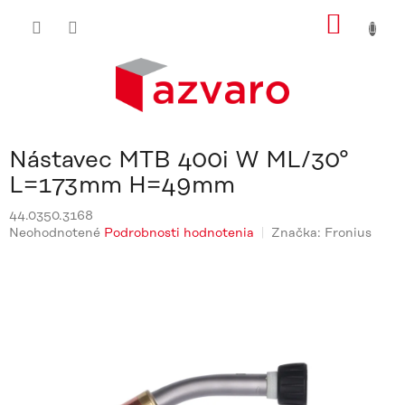
Prejsť
NÁKU
na
obsah
KOŠÍ
Nástavec MTB 400i W ML/30°
L=173mm H=49mm
44.0350.3168
Priemerné
Neohodnotené
Podrobnosti hodnotenia
Značka:
Fronius
hodnotenie
produktu
je
0,0
z
5
hviezdičiek.