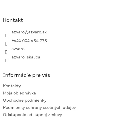
Z
á
p
ä
Kontakt
t
i
azvaro
@
azvaro.sk
e
+421 902 454 775
azvaro
azvaro_skalica
Informácie pre vás
Kontakty
Moja objednávka
Obchodné podmienky
Podmienky ochrany osobných údajov
Odstúpenie od kúpnej zmluvy