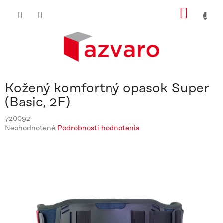
Prejsť
NÁKU
na
obsah
KOŠÍ
Kožený komfortný opasok Super
(Basic, 2F)
720092
Priemerné
Neohodnotené
Podrobnosti hodnotenia
hodnotenie
produktu
je
0,0
z
5
hviezdičiek.