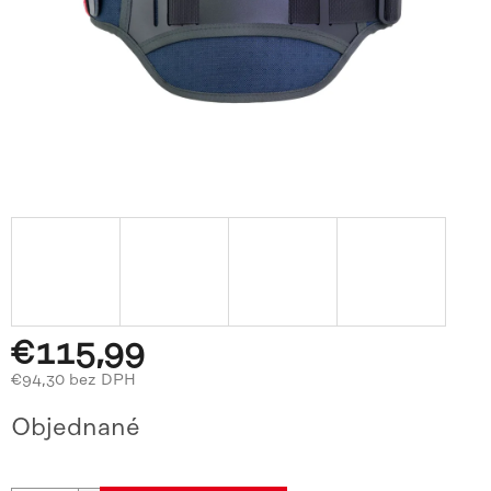
€115,99
€94,30 bez DPH
Jednotková
Objednané
cena: