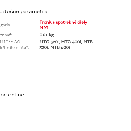
atočné parametre
Fronius spotrebné diely
gória
:
MIG
tnosť
:
0.01 kg
 MIG/MAG
MTG 320i, MTG 400i, MTB
k/hrdlo máte?
:
320i, MTB 400i
me online