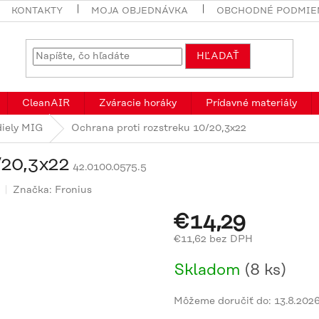
KONTAKTY
MOJA OBJEDNÁVKA
OBCHODNÉ PODMIE
HĽADAŤ
CleanAIR
Zváracie horáky
Prídavné materiály
diely MIG
Ochrana proti rozstreku 10/20,3x22
/20,3x22
42.0100.0575.5
Značka:
Fronius
€14,29
€11,62 bez DPH
Jednotková
Skladom
(8 ks)
cena:
Môžeme doručiť do:
13.8.202