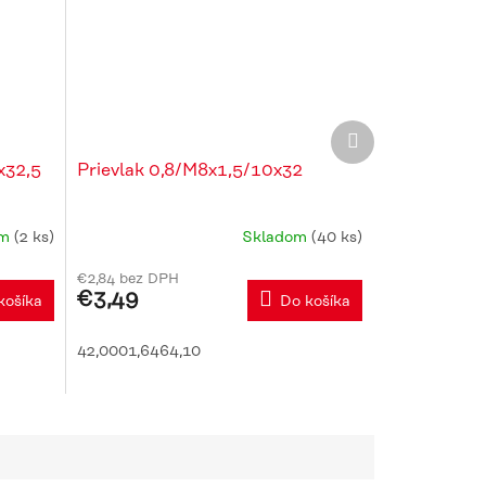
Ďalší
produkt
x32,5
Prievlak 0,8/M8x1,5/10x32
om
(2 ks)
Skladom
(40 ks)
€2,84 bez DPH
€3,49
košíka
Do košíka
42,0001,6464,10