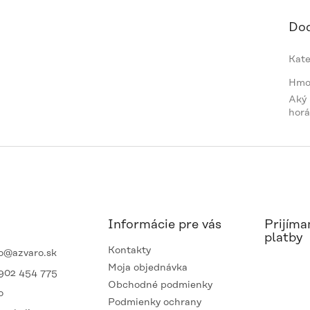
Dod
Kate
Hmo
Aký
horá
Informácie pre vás
Prijíma
platby
Kontakty
o
@
azvaro.sk
Moja objednávka
902 454 775
Obchodné podmienky
o
Podmienky ochrany