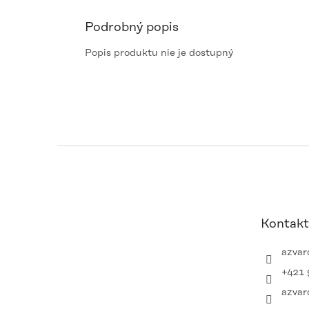
Podrobný popis
Popis produktu nie je dostupný
Z
á
p
ä
t
Kontakt
i
e
azvar
+421 
azvar