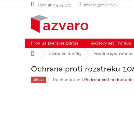
Prejsť
+421 902 454 775
azvaro@azvaro.sk
na
obsah
Fronius zváracie zdroje
Akciový set Fronius
Domov
Zváracie horáky
Fronius spotrebné 
Ochrana proti rozstreku 10
Priemerné
Neohodnotené
Podrobnosti hodnotenia
Akcia
hodnotenie
produktu
je
0,0
z
5
hviezdičiek.