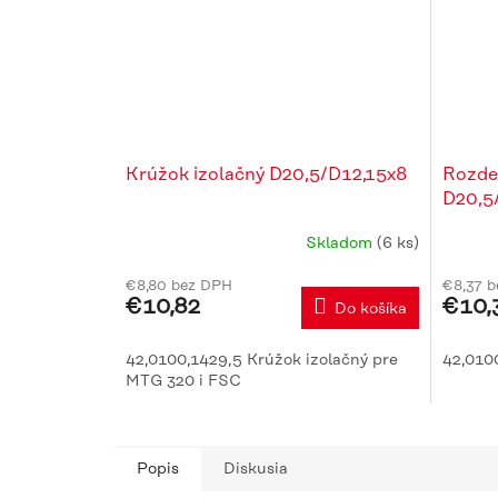
Krúžok izolačný D20,5/D12,15x8
Rozde
D20,5
Skladom
(6 ks)
€8,80 bez DPH
€8,37 
€10,82
€10,
Do košíka
42,0100,1429,5 Krúžok izolačný pre
42,010
MTG 320 i FSC
Popis
Diskusia