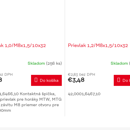
ak 1,0/M8x1,5/10x32
Prievlak 1,2/M8x1,5/10x32
Skladom
(256 ks)
Skladom
bez DPH
€2,83 bez DPH
8
€3,48
Do košíka
Do 
1,6466,10 Kontaktná špička,
42,0001,6467,10
, prievlak pre horáky MTW, MTG
 závitu M8 priemer otvoru pre
,00mm