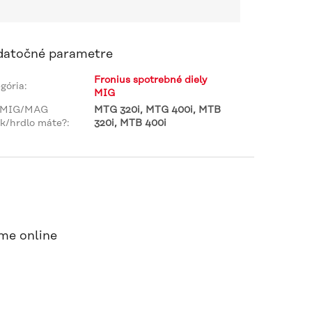
atočné parametre
Fronius spotrebné diely
gória
:
MIG
 MIG/MAG
MTG 320i, MTG 400i, MTB
k/hrdlo máte?
:
320i, MTB 400i
me online