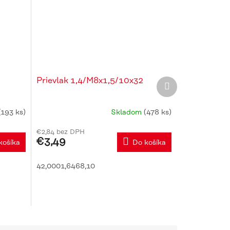
Prievlak 1,4/M8x1,5/10x32
Ďalší
produkt
(193 ks)
Skladom
(478 ks)
€2,84 bez DPH
€3,49
košíka
Do košíka
42,0001,6468,10