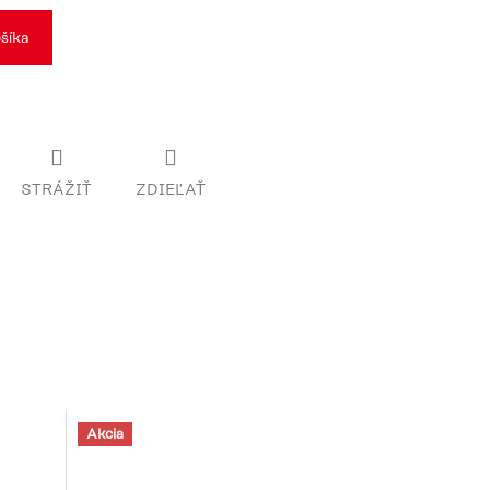
šíka
STRÁŽIŤ
ZDIEĽAŤ
Akcia