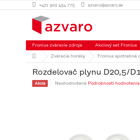
Prejsť
+421 902 454 775
azvaro@azvaro.sk
na
obsah
Fronius zváracie zdroje
Akciový set Fronius
Domov
Zváracie horáky
Fronius spotrebné 
Rozdelovač plynu D20,5/
Priemerné
Neohodnotené
Podrobnosti hodnotenia
Akcia
hodnotenie
produktu
je
0,0
z
5
hviezdičiek.