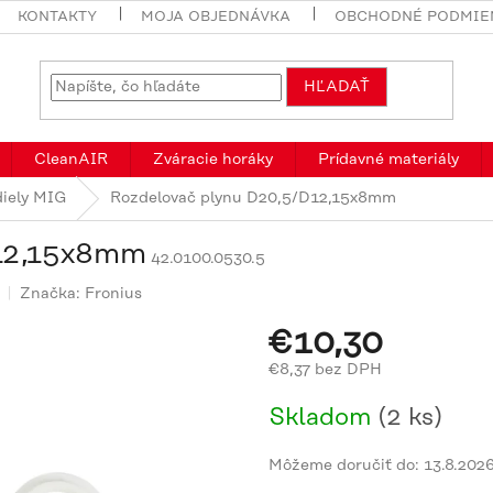
KONTAKTY
MOJA OBJEDNÁVKA
OBCHODNÉ PODMIE
HĽADAŤ
CleanAIR
Zváracie horáky
Prídavné materiály
diely MIG
Rozdelovač plynu D20,5/D12,15x8mm
D12,15x8mm
42.0100.0530.5
Značka:
Fronius
€10,30
€8,37 bez DPH
Jednotková
Skladom
(2 ks)
cena:
Môžeme doručiť do:
13.8.202