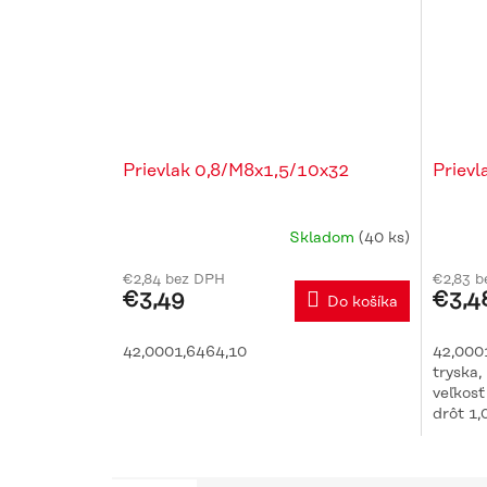
Prievlak 0,8/M8x1,5/10x32
Prievl
Skladom
(40 ks)
€2,84 bez DPH
€2,83 
€3,49
€3,4
Do košíka
42,0001,6464,10
42,000
tryska
veľkosť
drôt 1