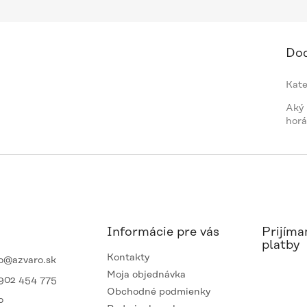
Dod
Kate
Aký
horá
Informácie pre vás
Prijíma
platby
Kontakty
o
@
azvaro.sk
Moja objednávka
902 454 775
Obchodné podmienky
o