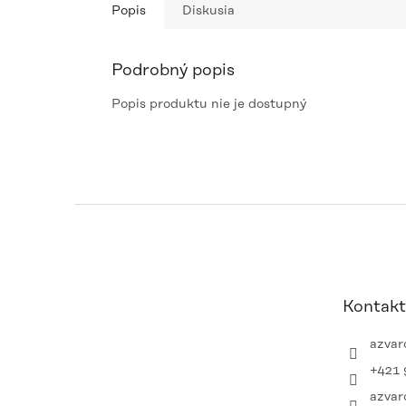
Popis
Diskusia
Podrobný popis
Popis produktu nie je dostupný
Z
á
p
ä
t
Kontakt
i
e
azvar
+421 
azvar