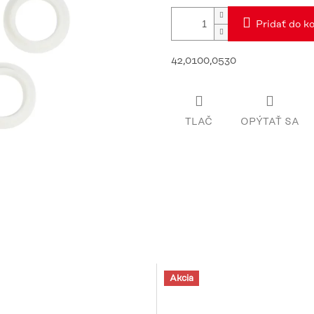
Pridať do ko
42,0100,0530
TLAČ
OPÝTAŤ SA
Akcia