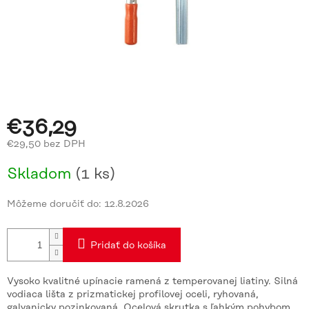
€36,29
€29,50 bez DPH
Jednotková
Skladom
(1 ks)
cena:
Môžeme doručiť do:
12.8.2026
Pridať do košíka
Vysoko kvalitné upínacie ramená z temperovanej liatiny. Silná
vodiaca lišta z prizmatickej profilovej oceli, ryhovaná,
galvanicky pozinkovaná. Ocelová skrutka s ľahkým pohybom,