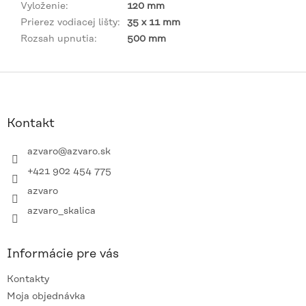
Vyloženie
:
120 mm
Prierez vodiacej lišty
:
35 x 11 mm
Rozsah upnutia
:
500 mm
Z
á
p
ä
Kontakt
t
i
azvaro
@
azvaro.sk
e
+421 902 454 775
azvaro
azvaro_skalica
Informácie pre vás
Kontakty
Moja objednávka