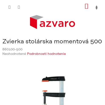
Prejsť
NÁKU
na
obsah
KOŠÍ
Zvierka stolárska momentová 500
860100-500
Priemerné
Neohodnotené
Podrobnosti hodnotenia
hodnotenie
produktu
je
0,0
z
5
hviezdičiek.