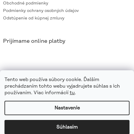
Obchodné podmienky
Podmienky ochrany osobných údajov
Odstúpenie od kúpnej zmluvy
Prijímame online platby
Tento web používa súbory cookie. Ďalším
prechádzaním tohto webu vyjadrujete súhlas s ich
používaním. Viac informácií
tu
.
Nastavenie
Vytvoril Shoptet
|
e_
minds
Súhlasím
Copyright 2026
azvaro.sk
. Všetky práva vyhradené.