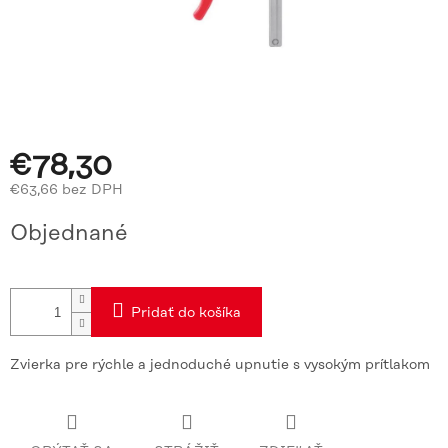
€78,30
€63,66 bez DPH
Jednotková
Objednané
cena:
Pridať do košíka
Zvierka pre rýchle a jednoduché upnutie s vysokým prítlakom