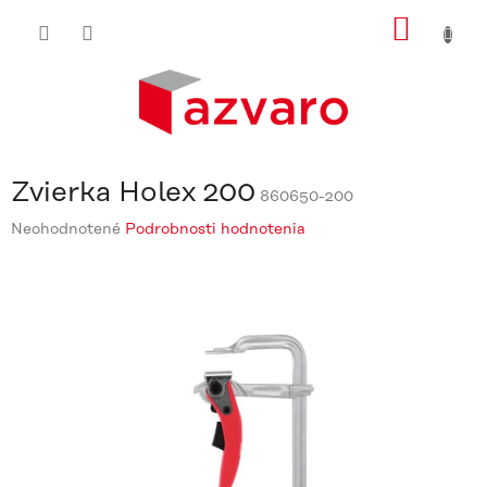
Prejsť
NÁKU
na
obsah
KOŠÍ
Zvierka Holex 200
860650-200
Priemerné
Neohodnotené
Podrobnosti hodnotenia
hodnotenie
produktu
je
0,0
z
5
hviezdičiek.