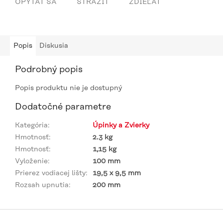
OPÝTAŤ SA
STRÁŽIŤ
ZDIEĽAŤ
Popis
Diskusia
Podrobný popis
Popis produktu nie je dostupný
Dodatočné parametre
Kategória
:
Úpinky a Zvierky
Hmotnosť
:
2.3 kg
Hmotnosť
:
1,15 kg
Vyloženie
:
100 mm
Prierez vodiacej lišty
:
19,5 x 9,5 mm
Rozsah upnutia
:
200 mm
Z