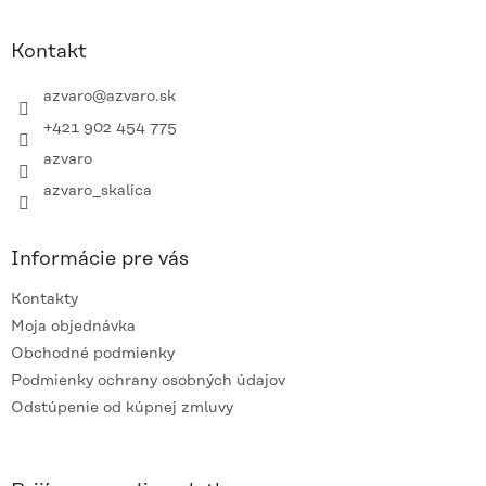
á
p
ä
Kontakt
t
i
azvaro
@
azvaro.sk
e
+421 902 454 775
azvaro
azvaro_skalica
Informácie pre vás
Kontakty
Moja objednávka
Obchodné podmienky
Podmienky ochrany osobných údajov
Odstúpenie od kúpnej zmluvy