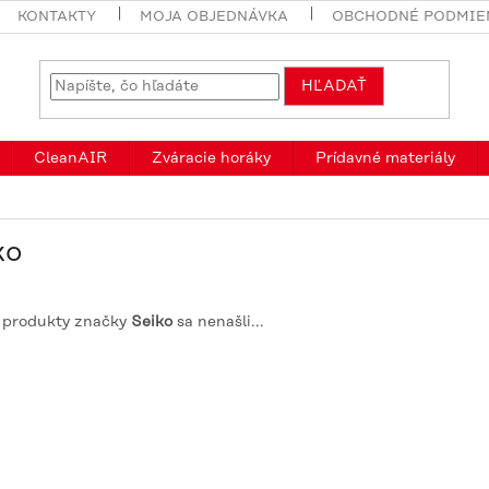
KONTAKTY
MOJA OBJEDNÁVKA
OBCHODNÉ PODMIE
HĽADAŤ
CleanAIR
Zváracie horáky
Prídavné materiály
ko
 produkty značky
Seiko
sa nenašli...