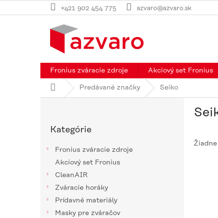
Prejsť
+421 902 454 775
azvaro@azvaro.sk
na
obsah
Fronius zváracie zdroje
Akciový set Fronius
Domov
Predávané značky
Seiko
B
Sei
o
Preskočiť
č
Kategórie
kategórie
n
Žiadne
ý
Fronius zváracie zdroje
p
Akciový set Fronius
a
CleanAIR
n
e
Zváracie horáky
l
Prídavné materiály
Masky pre zváračov