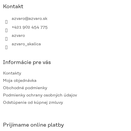
p
ä
Kontakt
t
i
azvaro
@
azvaro.sk
e
+421 902 454 775
azvaro
azvaro_skalica
Informácie pre vás
Kontakty
Moja objednávka
Obchodné podmienky
Podmienky ochrany osobných údajov
Odstúpenie od kúpnej zmluvy
Prijímame online platby