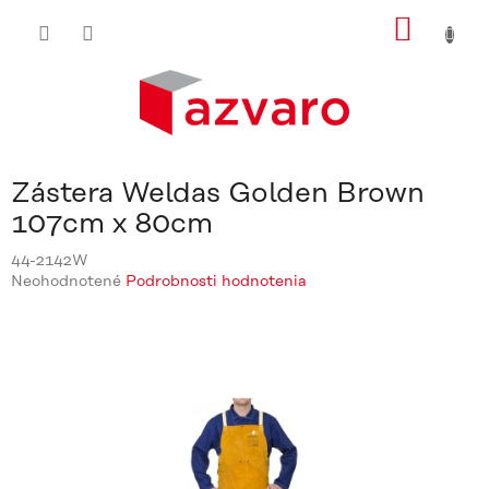
Prejsť
NÁKU
na
obsah
KOŠÍ
Zástera Weldas Golden Brown
107cm x 80cm
44-2142W
Priemerné
Neohodnotené
Podrobnosti hodnotenia
hodnotenie
produktu
je
0,0
z
5
hviezdičiek.