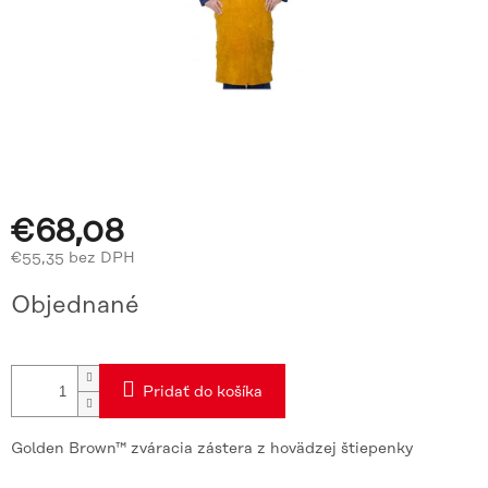
€68,08
€55,35 bez DPH
Jednotková
Objednané
cena:
Pridať do košíka
Golden Brown™ zváracia zástera z hovädzej štiepenky