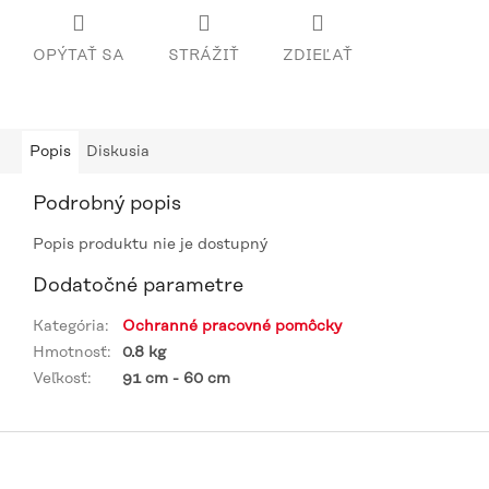
OPÝTAŤ SA
STRÁŽIŤ
ZDIEĽAŤ
Popis
Diskusia
Podrobný popis
Popis produktu nie je dostupný
Dodatočné parametre
Kategória
:
Ochranné pracovné pomôcky
Hmotnosť
:
0.8 kg
Veľkosť
:
91 cm - 60 cm
Z
á