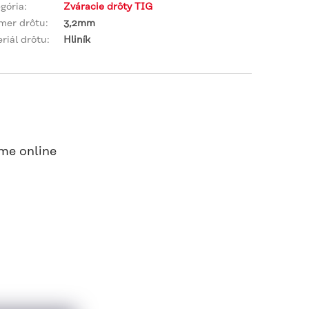
gória
:
Zváracie drôty TIG
mer drôtu
:
3,2mm
riál drôtu
:
Hliník
me online