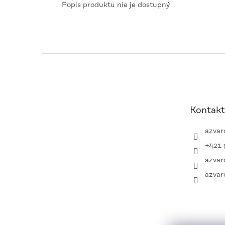
Popis produktu nie je dostupný
Z
á
p
ä
t
Kontakt
i
e
azvar
+421 
azvar
azvar