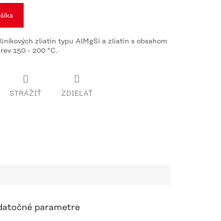
šíka
liníkových zliatin typu AlMgSi a zliatin s obsahom
rev 150 - 200 °C.
STRÁŽIŤ
ZDIEĽAŤ
atočné parametre