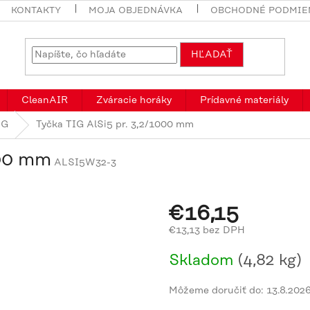
KONTAKTY
MOJA OBJEDNÁVKA
OBCHODNÉ PODMIE
HĽADAŤ
CleanAIR
Zváracie horáky
Prídavné materiály
IG
Tyčka TIG AlSi5 pr. 3,2/1000 mm
000 mm
ALSI5W32-3
€16,15
€13,13 bez DPH
Jednotková
Skladom
(4,82 kg)
cena:
Môžeme doručiť do:
13.8.202