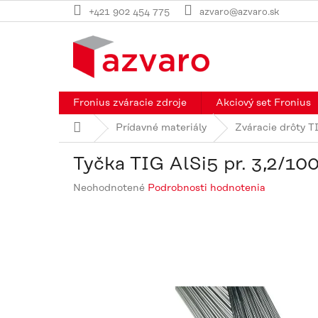
Prejsť
+421 902 454 775
azvaro@azvaro.sk
na
obsah
Fronius zváracie zdroje
Akciový set Fronius
Domov
Prídavné materiály
Zváracie drôty T
Tyčka TIG AlSi5 pr. 3,2/1
Priemerné
Neohodnotené
Podrobnosti hodnotenia
hodnotenie
produktu
je
0,0
z
5
hviezdičiek.