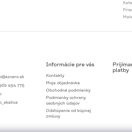
Kate
Prie
Mate
Informácie pre vás
Prijíma
platby
Kontakty
o
@
azvaro.sk
Moja objednávka
902 454 775
Obchodné podmienky
o
Podmienky ochrany
o_skalica
osobných údajov
Odstúpenie od kúpnej
zmluvy