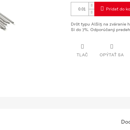
Pridať do ko
Drôt typu AlSi5 na zváranie h
Si do 7%. Odporúčaný predeh
TLAČ
OPÝTAŤ SA
Dod