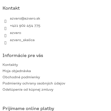
p
ä
Kontakt
t
i
azvaro
@
azvaro.sk
e
+421 902 454 775
azvaro
azvaro_skalica
Informácie pre vás
Kontakty
Moja objednávka
Obchodné podmienky
Podmienky ochrany osobných údajov
Odstúpenie od kúpnej zmluvy
Prijímame online platby