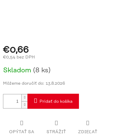
€0,66
€0,54 bez DPH
Jednotková
Skladom
(8 ks)
cena:
Môžeme doručiť do:
13.8.2026
Pridať do košíka
OPÝTAŤ SA
STRÁŽIŤ
ZDIEĽAŤ