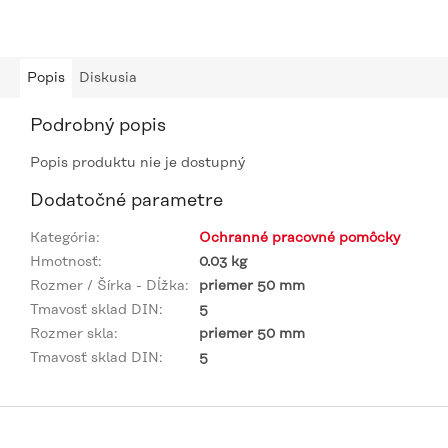
Popis
Diskusia
Podrobný popis
Popis produktu nie je dostupný
Dodatočné parametre
Kategória
:
Ochranné pracovné pomôcky
Hmotnosť
:
0.03 kg
Rozmer / Šírka - Dĺžka
:
priemer 50 mm
Tmavosť sklad DIN
:
5
Rozmer skla
:
priemer 50 mm
Tmavosť sklad DIN
:
5
Z
á