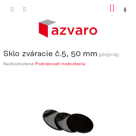
Prejsť
NÁKU
na
obsah
KOŠÍ
Sklo zváracie č.5, 50 mm
50/50-05
Priemerné
Neohodnotené
Podrobnosti hodnotenia
hodnotenie
produktu
je
0,0
z
5
hviezdičiek.