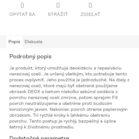
OPÝTAŤ SA
STRÁŽIŤ
ZDIEĽAŤ
Popis
Diskusia
Podrobný popis
Je produkt, ktorý umožňuje deoxidáciu a repasiváciu
nerezovej oceli. Je určený všetkým, kto potrebuje tento
proces ovplyvniť. Jeho použitie je jednoduché. Na diely z
nerezovej oceli, ktoré majú byť ošetrené použijeme
obrúsok DEOX a behom niekoľko sekúnd oxidácia z
povrchu nerezovej oceli zmizne, potom sprejom Fit
povrch neutralizujeme a ošetríme proti budúcím
korozivným javom. Nakoniec povrch otreme papierovým
obrúskom. Tri rychlé kroky k ľahkému ošetreniu
povrchu. Tento postup je rychlý, bezpečný a úplne
šetrný k životnému prostrediu.
Dodatočné parametre