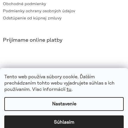
Obchodné podmienky
Podmienky ochrany osobných údajov
Odstúpenie od kúpnej zmluvy
Prijímame online platby
Tento web používa súbory cookie. Ďalším
prechádzaním tohto webu vyjadrujete súhlas s ich
používaním. Viac informácií
tu
.
Nastavenie
Vytvoril Shoptet
|
e_
minds
Súhlasím
Copyright 2026
azvaro.sk
. Všetky práva vyhradené.