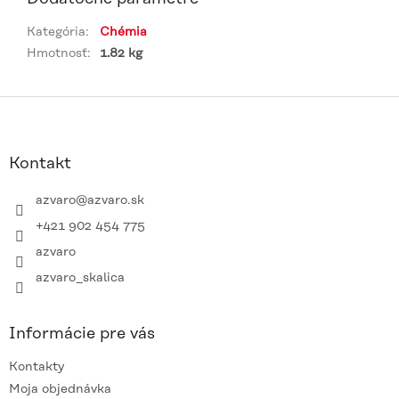
Kategória
:
Chémia
Hmotnosť
:
1.82 kg
Z
á
p
ä
Kontakt
t
i
azvaro
@
azvaro.sk
e
+421 902 454 775
azvaro
azvaro_skalica
Informácie pre vás
Kontakty
Moja objednávka