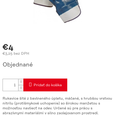
€4
€3,25 bez DPH
Jednotková
Objednané
cena:
Pridať do košíka
Rukavice šité z bavlneného úpletu, máčané, s hrubšou vrstvou
nitrilu (protišmykové uchopenie) so širokou manžetou s
možnosťou navliecť na odev. Určené sú pre prácu s
abrazívnymi materiálmi v silno zaolejovanom prostredí.