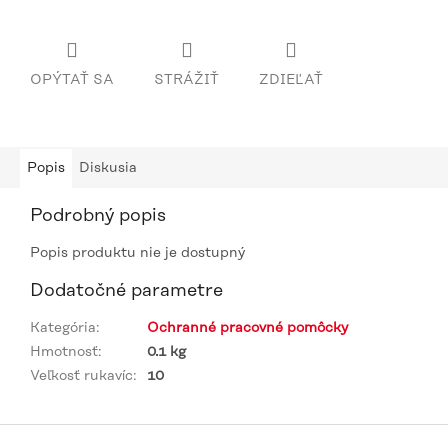
OPÝTAŤ SA
STRÁŽIŤ
ZDIEĽAŤ
Popis
Diskusia
Podrobný popis
Popis produktu nie je dostupný
Dodatočné parametre
Kategória
:
Ochranné pracovné pomôcky
Hmotnosť
:
0.1 kg
Veľkosť rukavíc
:
10
Z