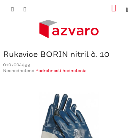
Prejsť
NÁKU
na
obsah
KOŠÍ
Rukavice BORIN nitril č. 10
0107004499
Priemerné
Neohodnotené
Podrobnosti hodnotenia
hodnotenie
produktu
je
0,0
z
5
hviezdičiek.