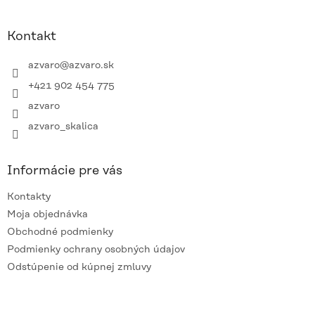
á
p
ä
Kontakt
t
i
azvaro
@
azvaro.sk
e
+421 902 454 775
azvaro
azvaro_skalica
Informácie pre vás
Kontakty
Moja objednávka
Obchodné podmienky
Podmienky ochrany osobných údajov
Odstúpenie od kúpnej zmluvy