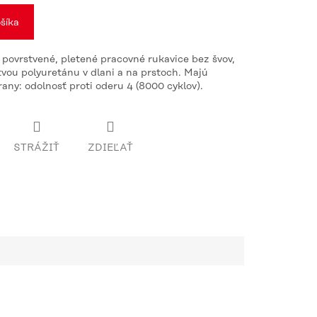
šíka
 povrstvené, pletené pracovné rukavice bez švov,
vou polyuretánu v dlani a na prstoch. Majú
ny: odolnosť proti oderu 4 (8000 cyklov).
STRÁŽIŤ
ZDIEĽAŤ