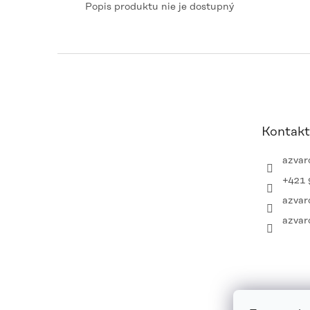
Popis produktu nie je dostupný
Z
á
p
ä
t
Kontakt
i
e
azvar
+421 
azvar
azvar