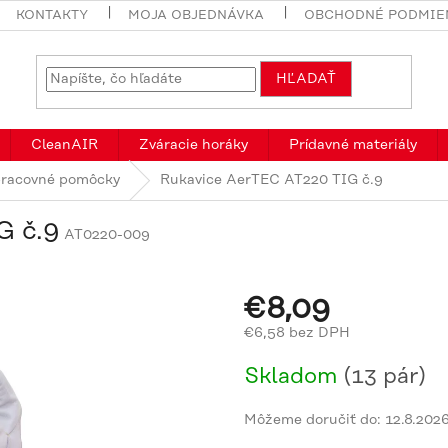
KONTAKTY
MOJA OBJEDNÁVKA
OBCHODNÉ PODMIE
HĽADAŤ
CleanAIR
Zváracie horáky
Prídavné materiály
racovné pomôcky
Rukavice AerTEC AT220 TIG č.9
G č.9
AT0220-009
€8,09
€6,58 bez DPH
Jednotková
Skladom
(13 pár)
cena:
Môžeme doručiť do:
12.8.202