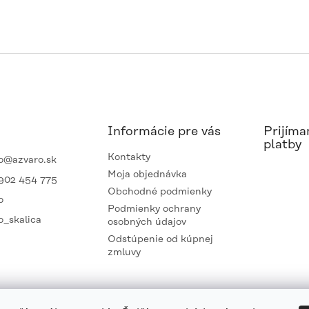
Informácie pre vás
Prijíma
platby
Kontakty
o
@
azvaro.sk
Moja objednávka
902 454 775
Obchodné podmienky
o
Podmienky ochrany
o_skalica
osobných údajov
Odstúpenie od kúpnej
zmluvy