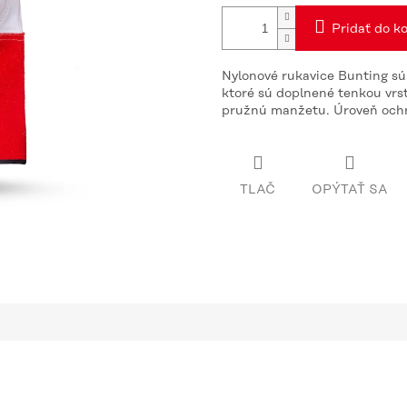
Pridať do ko
Nylonové rukavice Bunting sú
ktoré sú doplnené tenkou vrst
pružnú manžetu. Úroveň ochra
TLAČ
OPÝTAŤ SA