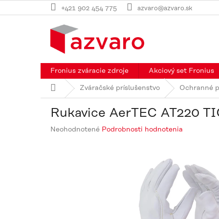
Prejsť
+421 902 454 775
azvaro@azvaro.sk
na
obsah
Fronius zváracie zdroje
Akciový set Fronius
Domov
Zváračské príslušenstvo
Ochranné p
Rukavice AerTEC AT220 TI
Priemerné
Neohodnotené
Podrobnosti hodnotenia
hodnotenie
produktu
je
0,0
z
5
hviezdičiek.