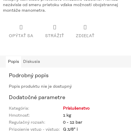
nezávisle od smeru prietoku vďaka možnosti obojstrannej
montáže manometra.
OPÝTAŤ SA
STRÁŽIŤ
ZDIEĽAŤ
Popis
Diskusia
Podrobný popis
Popis produktu nie je dostupný
Dodatočné parametre
Kategória
:
Príslušenstvo
Hmotnosť
:
1 kg
Regulačný rozsah
:
0 - 12 bar
Pripojenie vstup - výstup
:
G 3/8" i