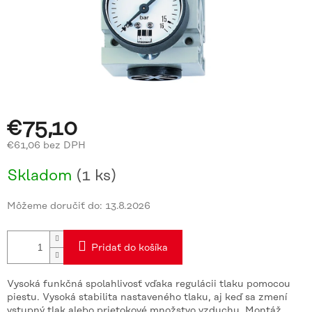
€75,10
€61,06 bez DPH
Jednotková
Skladom
(1 ks)
cena:
Môžeme doručiť do:
13.8.2026
Pridať do košíka
Vysoká funkčná spolahlivosť vďaka regulácii tlaku pomocou
piestu. Vysoká stabilita nastaveného tlaku, aj keď sa zmení
vstupný tlak alebo prietokové množstvo vzduchu. Montáž