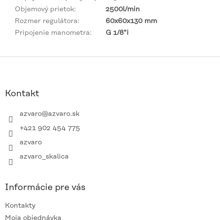
Objemový prietok
:
2500l/min
Rozmer regulátora
:
60x60x130 mm
Pripojenie manometra
:
G 1/8"i
Z
á
p
ä
Kontakt
t
i
azvaro
@
azvaro.sk
e
+421 902 454 775
azvaro
azvaro_skalica
Informácie pre vás
Kontakty
Moja objednávka