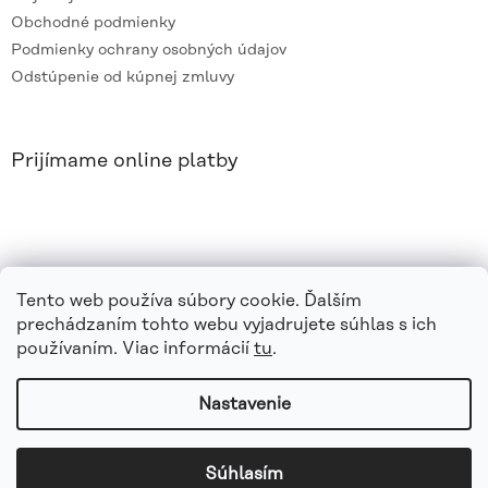
Obchodné podmienky
Podmienky ochrany osobných údajov
Odstúpenie od kúpnej zmluvy
Prijímame online platby
Tento web používa súbory cookie. Ďalším
prechádzaním tohto webu vyjadrujete súhlas s ich
používaním. Viac informácií
tu
.
Nastavenie
Vytvoril Shoptet
|
e_
minds
Súhlasím
Copyright 2026
azvaro.sk
. Všetky práva vyhradené.