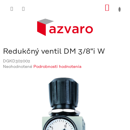
Prejsť
NÁKU
na
obsah
KOŠÍ
Redukčný ventil DM 3/8"i W
DGKD302002
Priemerné
Neohodnotené
Podrobnosti hodnotenia
hodnotenie
produktu
je
0,0
z
5
hviezdičiek.