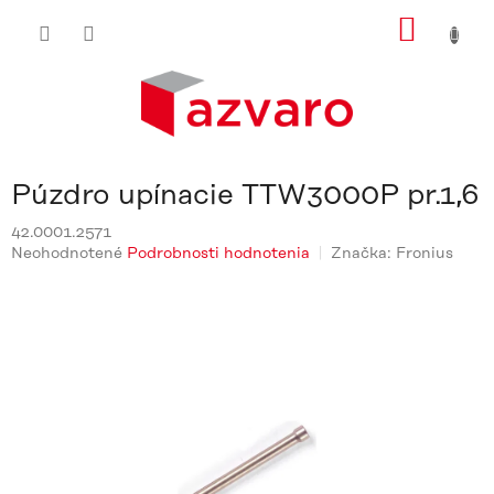
Prejsť
NÁKU
na
obsah
KOŠÍ
Púzdro upínacie TTW3000P pr.1,6
42.0001.2571
Priemerné
Neohodnotené
Podrobnosti hodnotenia
Značka:
Fronius
hodnotenie
produktu
je
0,0
z
5
hviezdičiek.