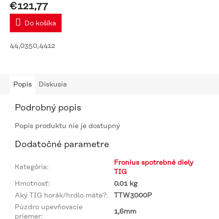
€121,77
Do košíka
44,0350,4412
Popis
Diskusia
Podrobný popis
Popis produktu nie je dostupný
Dodatočné parametre
Fronius spotrebné diely
Kategória
:
TIG
Hmotnosť
:
0.01 kg
Aký TIG horák/hrdlo máte?
:
TTW3000P
Púzdro upevňovacie
1,6mm
priemer
: