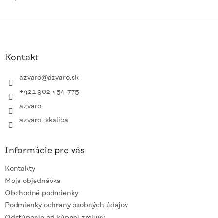
Z
á
p
ä
Kontakt
t
i
azvaro
@
azvaro.sk
e
+421 902 454 775
azvaro
azvaro_skalica
Informácie pre vás
Kontakty
Moja objednávka
Obchodné podmienky
Podmienky ochrany osobných údajov
Odstúpenie od kúpnej zmluvy