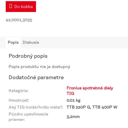
Do košíka
42,0001,3035
Popis
Diskusia
Podrobný popis
Popis produktu nie je dostupný
Dodatočné parametre
Fronius spotrebné diely
Kategória
:
TIG
Hmotnosť
:
0.01 kg
Aký TIG horák/hrdlo máte?
:
TTB 220P G, TTB 400P W
Púzdro upevňovacie
3,2mm
priemer
: