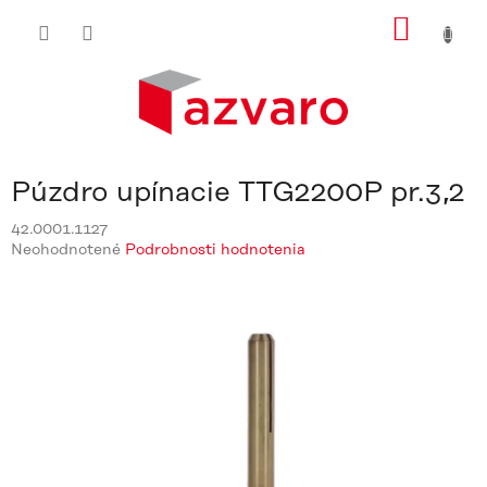
Prejsť
NÁKU
na
obsah
KOŠÍ
Púzdro upínacie TTG2200P pr.3,2
42.0001.1127
Priemerné
Neohodnotené
Podrobnosti hodnotenia
hodnotenie
produktu
je
0,0
z
5
hviezdičiek.