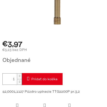
€3,97
€3,23 bez DPH
Jednotková
Objednané
cena:
Pridať do košíka
42,0001,1127 Púzdro upínacie TTG2200P pr.3,2