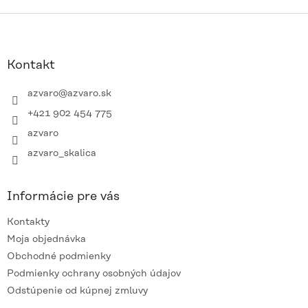
Z
á
p
ä
Kontakt
t
i
azvaro
@
azvaro.sk
e
+421 902 454 775
azvaro
azvaro_skalica
Informácie pre vás
Kontakty
Moja objednávka
Obchodné podmienky
Podmienky ochrany osobných údajov
Odstúpenie od kúpnej zmluvy