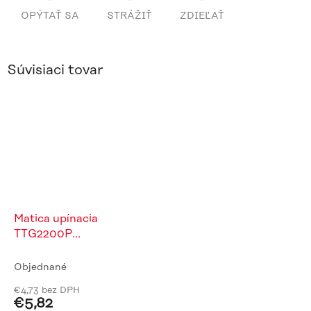
OPÝTAŤ SA
STRÁŽIŤ
ZDIEĽAŤ
Súvisiaci tovar
Matica upínacia
TTG2200P
pr.3,2/D11,1x46,8
Objednané
€4,73 bez DPH
€5,82