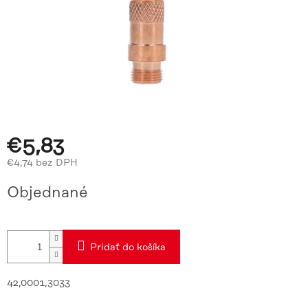
€5,83
€4,74 bez DPH
Jednotková
Objednané
cena:
Pridať do košíka
42,0001,3033