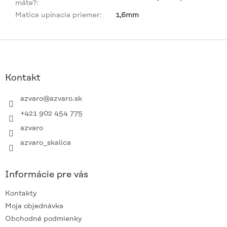
máte?
:
Matica upínacia priemer
:
1,6mm
Z
á
p
ä
Kontakt
t
i
azvaro
@
azvaro.sk
e
+421 902 454 775
azvaro
azvaro_skalica
Informácie pre vás
Kontakty
Moja objednávka
Obchodné podmienky