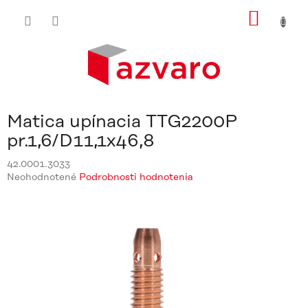
Prejsť
NÁKU
na
obsah
KOŠÍ
Matica upínacia TTG2200P
pr.1,6/D11,1x46,8
42.0001.3033
Priemerné
Neohodnotené
Podrobnosti hodnotenia
hodnotenie
produktu
je
0,0
z
5
hviezdičiek.