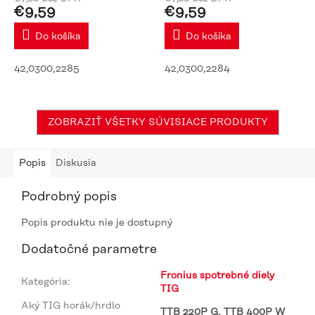
€9,59
€9,59
Do košíka
Do košíka
42,0300,2285
42,0300,2284
ZOBRAZIŤ VŠETKY SÚVISIACE PRODUKTY
Popis
Diskusia
Podrobný popis
Popis produktu nie je dostupný
Dodatočné parametre
Fronius spotrebné diely
Kategória
:
TIG
Aký TIG horák/hrdlo
TTB 220P G, TTB 400P W