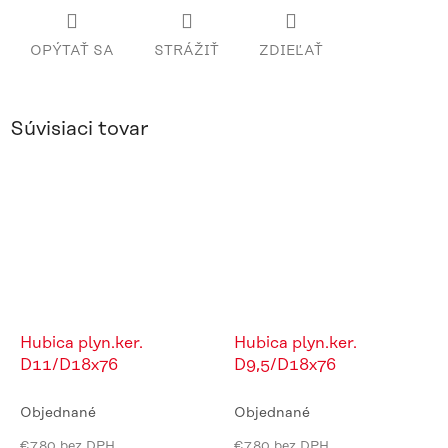
OPÝTAŤ SA
STRÁŽIŤ
ZDIEĽAŤ
Súvisiaci tovar
Hubica plyn.ker.
Hubica plyn.ker.
D11/D18x76
D9,5/D18x76
Objednané
Objednané
€7,80 bez DPH
€7,80 bez DPH