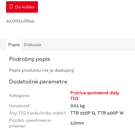
Do košíka
42,0001,0644
Popis
Diskusia
Podrobný popis
Popis produktu nie je dostupný
Dodatočné parametre
Fronius spotrebné diely
Kategória
:
TIG
Hmotnosť
:
0.01 kg
Aký TIG horák/hrdlo máte?
:
TTB 220P G, TTB 400P W
Púzdro upevňovacie
2,0mm
priemer
: