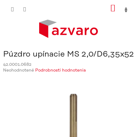
Prejsť
NÁKU
na
obsah
KOŠÍ
Púzdro upínacie MS 2,0/D6,35x52
42.0001.0682
Priemerné
Neohodnotené
Podrobnosti hodnotenia
hodnotenie
produktu
je
0,0
z
5
hviezdičiek.