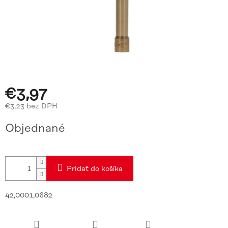
€3,97
€3,23 bez DPH
Jednotková
Objednané
cena:
Pridať do košíka
42,0001,0682