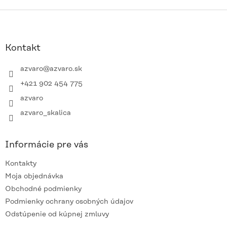
Z
á
p
ä
Kontakt
t
i
azvaro
@
azvaro.sk
e
+421 902 454 775
azvaro
azvaro_skalica
Informácie pre vás
Kontakty
Moja objednávka
Obchodné podmienky
Podmienky ochrany osobných údajov
Odstúpenie od kúpnej zmluvy