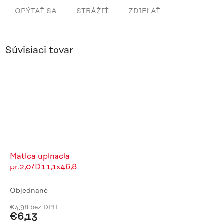
OPÝTAŤ SA
STRÁŽIŤ
ZDIEĽAŤ
Súvisiaci tovar
Matica upinacia
pr.2,0/D11,1x46,8
Objednané
€4,98 bez DPH
€6,13