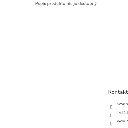
Popis produktu nie je dostupný
Z
á
p
ä
t
Kontakt
i
e
azvar
+421 
azvar