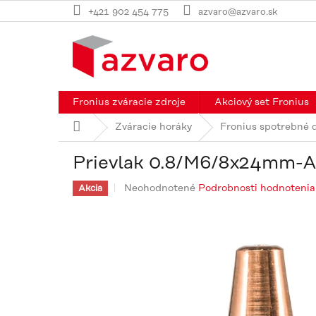
Prejsť
+421 902 454 775
azvaro@azvaro.sk
na
obsah
Fronius zváracie zdroje
Akciový set Fronius
Domov
Zváracie horáky
Fronius spotrebné 
Prievlak 0.8/M6/8x24mm-A
Priemerné
Neohodnotené
Podrobnosti hodnotenia
Akcia
hodnotenie
produktu
je
0,0
z
5
hviezdičiek.