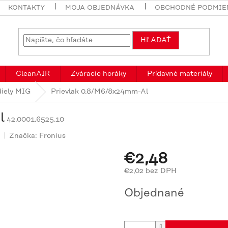
KONTAKTY
MOJA OBJEDNÁVKA
OBCHODNÉ PODMIE
HĽADAŤ
CleanAIR
Zváracie horáky
Prídavné materiály
diely MIG
Prievlak 0.8/M6/8x24mm-Al
l
42.0001.6525.10
Značka:
Fronius
€2,48
€2,02 bez DPH
Jednotková
Objednané
cena: