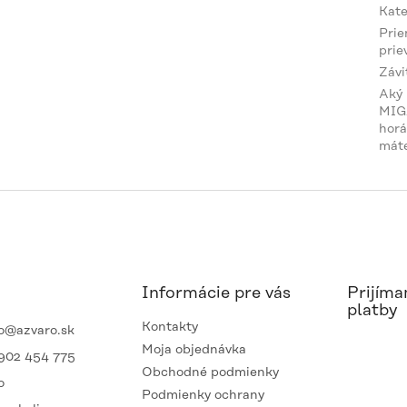
Kate
Pri
prie
Závi
Aký
MIG
horá
mát
Informácie pre vás
Prijíma
platby
Kontakty
o
@
azvaro.sk
Moja objednávka
902 454 775
Obchodné podmienky
o
Podmienky ochrany