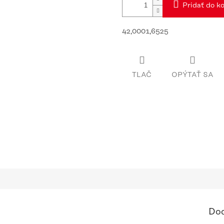
Pridať do ko
42,0001,6525
TLAČ
OPÝTAŤ SA
Dod