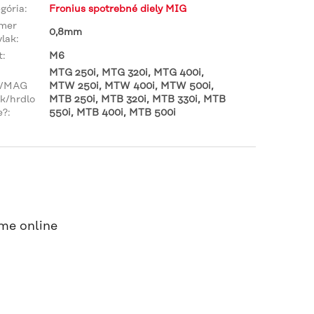
gória
:
Fronius spotrebné diely MIG
emer
0,8mm
vlak
:
t
:
M6
MTG 250i, MTG 320i, MTG 400i,
/MAG
MTW 250i, MTW 400i, MTW 500i,
k/hrdlo
MTB 250i, MTB 320i, MTB 330i, MTB
e?
:
550i, MTB 400i, MTB 500i
me online