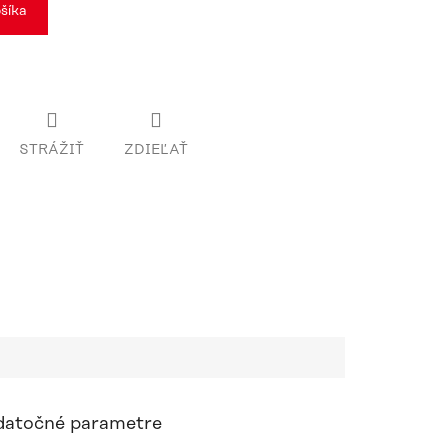
šíka
STRÁŽIŤ
ZDIEĽAŤ
atočné parametre