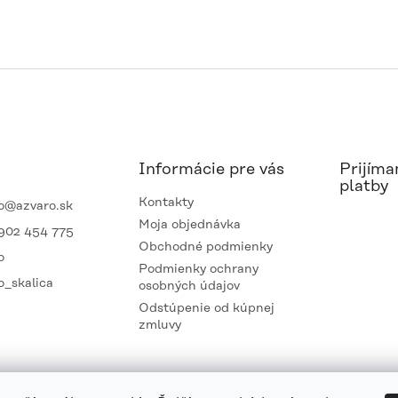
Informácie pre vás
Prijíma
platby
Kontakty
o
@
azvaro.sk
Moja objednávka
902 454 775
Obchodné podmienky
o
Podmienky ochrany
o_skalica
osobných údajov
Odstúpenie od kúpnej
zmluvy