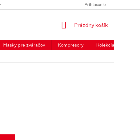
NKY
PODMIENKY OCHRANY OSOBNÝCH ÚDAJOV
Prihlásenie
ODST
NÁKUPNÝ
Prázdny košík
KOŠÍK
Masky pre zváračov
Kompresory
Kolekcia Fronius