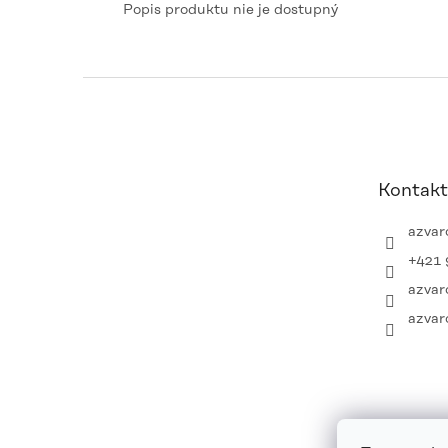
Popis produktu nie je dostupný
Z
á
p
ä
t
Kontakt
i
e
azvar
+421 
azvar
azvar