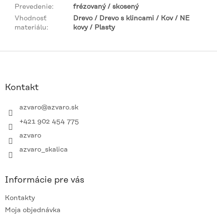
Prevedenie
:
frézovaný / skosený
Vhodnosť
Drevo / Drevo s klincami / Kov / NE
materiálu
:
kovy / Plasty
Z
á
p
ä
Kontakt
t
i
azvaro
@
azvaro.sk
e
+421 902 454 775
azvaro
azvaro_skalica
Informácie pre vás
Kontakty
Moja objednávka