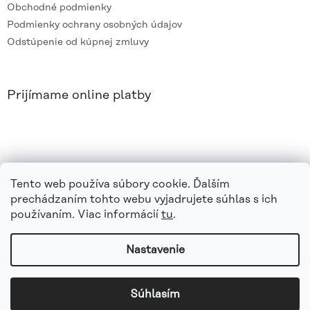
Obchodné podmienky
Podmienky ochrany osobných údajov
Odstúpenie od kúpnej zmluvy
Prijímame online platby
Tento web používa súbory cookie. Ďalším
prechádzaním tohto webu vyjadrujete súhlas s ich
používaním. Viac informácií
tu
.
Nastavenie
Vytvoril Shoptet
|
e_
minds
Súhlasím
Copyright 2026
azvaro.sk
. Všetky práva vyhradené.