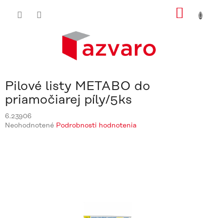
Prejsť
NÁKU
na
obsah
KOŠÍ
Pilové listy METABO do
priamočiarej píly/5ks
6.23906
Priemerné
Neohodnotené
Podrobnosti hodnotenia
hodnotenie
produktu
je
0,0
z
5
hviezdičiek.