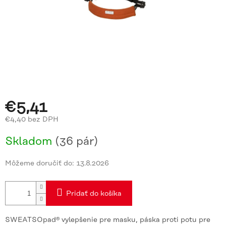
€5,41
€4,40 bez DPH
Jednotková
Skladom
(36 pár)
cena:
Môžeme doručiť do:
13.8.2026
Pridať do košíka
SWEATSOpad® vylepšenie pre masku, páska proti potu pre