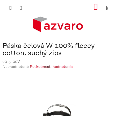
Prejsť
NÁKU
na
obsah
KOŠÍ
Páska čelová W 100% fleecy
cotton, suchý zips
20-3100V
Priemerné
Neohodnotené
Podrobnosti hodnotenia
hodnotenie
produktu
je
0,0
z
5
hviezdičiek.