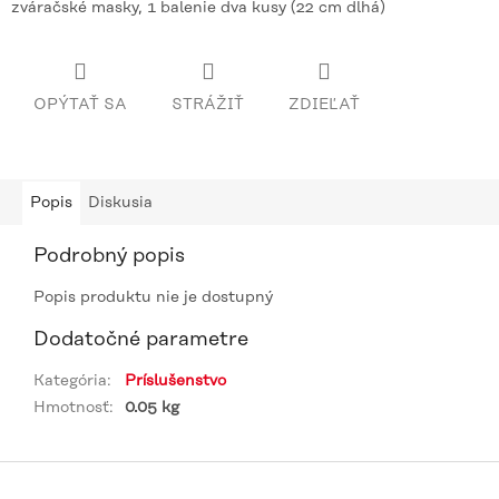
zváračské masky, 1 balenie dva kusy (22 cm dlhá)
OPÝTAŤ SA
STRÁŽIŤ
ZDIEĽAŤ
Popis
Diskusia
Podrobný popis
Popis produktu nie je dostupný
Dodatočné parametre
Kategória
:
Príslušenstvo
Hmotnosť
:
0.05 kg
Z
á