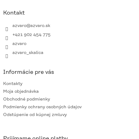
p
ä
Kontakt
t
i
azvaro
@
azvaro.sk
e
+421 902 454 775
azvaro
azvaro_skalica
Informácie pre vás
Kontakty
Moja objednávka
Obchodné podmienky
Podmienky ochrany osobných údajov
Odstúpenie od kúpnej zmluvy
Prijímame online platby