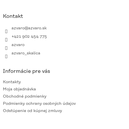
á
p
ä
Kontakt
t
i
azvaro
@
azvaro.sk
e
+421 902 454 775
azvaro
azvaro_skalica
Informácie pre vás
Kontakty
Moja objednávka
Obchodné podmienky
Podmienky ochrany osobných údajov
Odstúpenie od kúpnej zmluvy