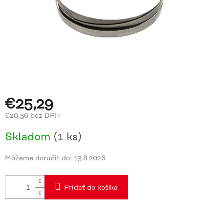
€25,29
€20,56 bez DPH
Jednotková
Skladom
(1 ks)
cena:
Môžeme doručiť do:
13.8.2026
Pridať do košíka