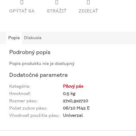
OPÝTAŤ SA
STRÁŽIŤ
ZDIEĽAŤ
Popis
Diskusia
Podrobný popis
Popis produktu nie je dostupný
Dodatočné parametre
Kategória
:
Pílový pás
Hmotnosť
:
0.5 kg
Rozmer pásu
:
27x0,9x2710
Počet zubov pásu
:
06/10 M42 E
Vhodnosť použitia pásu
:
Univerzal
Z