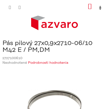
Prejsť
NÁKU
na
obsah
KOŠÍ
Pás pilový 27x0,9x2710-06/10
M42 E / PM,DM
2727100610
Priemerné
Neohodnotené
Podrobnosti hodnotenia
hodnotenie
produktu
je
0,0
z
5
hviezdičiek.