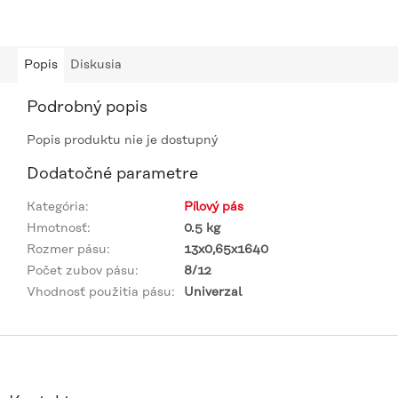
Popis
Diskusia
Podrobný popis
Popis produktu nie je dostupný
Dodatočné parametre
Kategória
:
Pílový pás
Hmotnosť
:
0.5 kg
Rozmer pásu
:
13x0,65x1640
Počet zubov pásu
:
8/12
Vhodnosť použitia pásu
:
Univerzal
Z
á
p