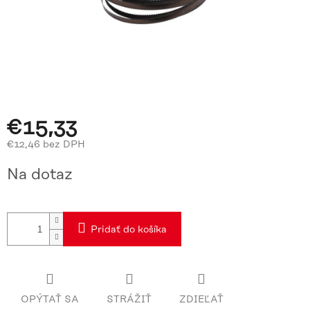
€15,33
€12,46 bez DPH
Jednotková
Na dotaz
cena:
Pridať do košíka
OPÝTAŤ SA
STRÁŽIŤ
ZDIEĽAŤ