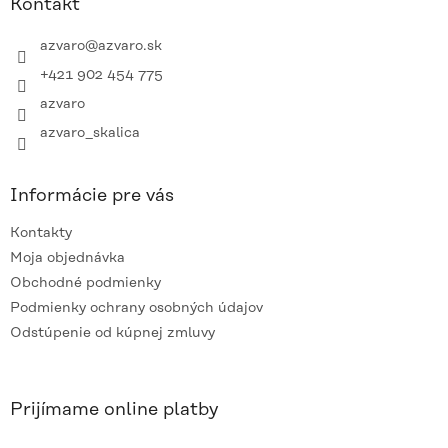
ä
Kontakt
t
i
azvaro
@
azvaro.sk
e
+421 902 454 775
azvaro
azvaro_skalica
Informácie pre vás
Kontakty
Moja objednávka
Obchodné podmienky
Podmienky ochrany osobných údajov
Odstúpenie od kúpnej zmluvy
Prijímame online platby