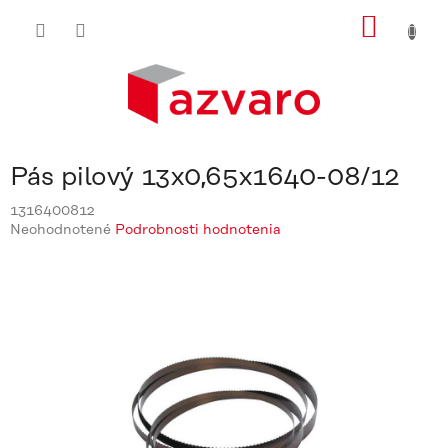
Prejsť
NÁKU
na
obsah
KOŠÍ
Pás pilový 13x0,65x1640-08/12
1316400812
Priemerné
Neohodnotené
Podrobnosti hodnotenia
hodnotenie
produktu
je
0,0
z
5
hviezdičiek.