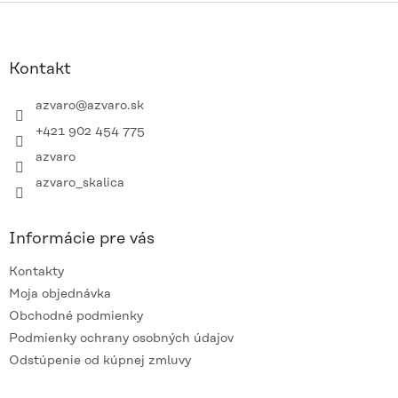
Z
á
p
ä
Kontakt
t
i
azvaro
@
azvaro.sk
e
+421 902 454 775
azvaro
azvaro_skalica
Informácie pre vás
Kontakty
Moja objednávka
Obchodné podmienky
Podmienky ochrany osobných údajov
Odstúpenie od kúpnej zmluvy