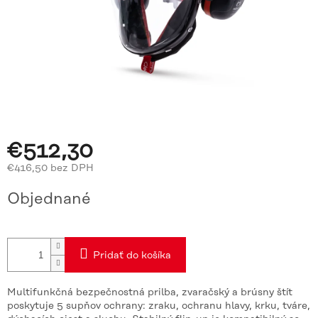
€512,30
€416,50 bez DPH
Jednotková
Objednané
cena:
Pridať do košíka
Multifunkčná bezpečnostná prilba, zvaračský a brúsny štít
poskytuje 5 supňov ochrany: zraku, ochranu hlavy, krku, tváre,