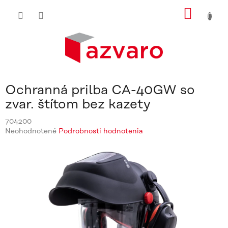
Prejsť
NÁKU
na
obsah
KOŠÍ
Ochranná prilba CA-40GW so
zvar. štítom bez kazety
704200
Priemerné
Neohodnotené
Podrobnosti hodnotenia
hodnotenie
produktu
je
0,0
z
5
hviezdičiek.