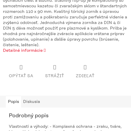
dýchacích ciest a sluchu. Stabilný flip-up je kompatibilný so
samostmievacou kazetou či zvaračským sklom v štandartných
rozmeroch 110 x 90 mm. Kvalitný tórický zorník s úpravou
proti zamlžovaniu a poškrabaniu zaručuje perfektné videnie a
zvýšenú odolnosť. Jednoduchá výmena zorníka za DIN 4 či
DIN 5 dáva možnosť použiť pre plazmové a kyslíkom. Prilba je
vhodná pre najnáročnejšie zváracie aplikácie vrátane príprav
(polohovanie, upínanie) a ďalšie úpravy povrchu (brúsenie,
čistenie, leštenie).
Detailné informácie
OPÝTAŤ SA
STRÁŽIŤ
ZDIEĽAŤ
Popis
Diskusia
Podrobný popis
Vlastnosti a výhody: - Komplexná ochrana - zraku, tváre,