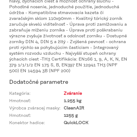
hlavy, dýchacích ciest a možnosť ochrany sluchu -
Pohodlné nosenie, jednoduché použitie, jednoduchá
údržba - Kompatibilne stmavovacia kazeta či
zvaračským sklom 110x90mm - Kvalitný tórický zorník
zaručuje skvelú viditeľnosť - Úprava proti zamlžovaniu a
zabraňuje mlženiu zorníka - Úprava proti poškrabaniu
výrazne zvyšuje životnosť a odolnosť zorníku - Dostupné
zorníky DIN 4, DIN 5 a žltý - Zvýšená pevnosť - ochrana
proti rýchlo sa pohybujúcim časticiam - Integrovaný
systém rozvodu vzduchu - Najvyšší stupeň ochrany
ýchacích ciest -TH3 Certifikácia: EN166 1, 9, A, K, N, EN
379 1/1/1/2 EN 175 S, B, EN397 EN 12941 TH3 (NPF
500) EN 14594 3B (NPF 200)
Dodatočné parametre
Kategória
:
Zváranie
Hmotnosť
:
1.255 kg
Výrobca zváracej masky
:
CleanAIR
Hmotnosť
:
1255 g
Konektor hadice
:
QuickLOCK