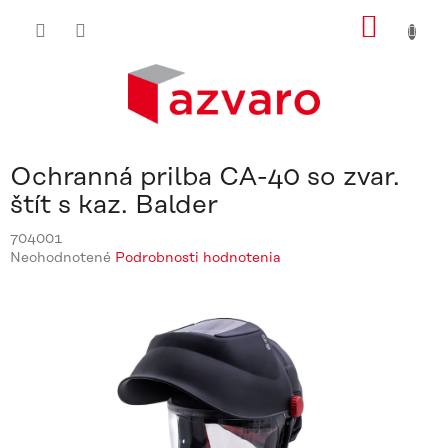
Prejsť
NÁKU
na
obsah
KOŠÍ
Ochranná prilba CA-40 so zvar.
štít s kaz. Balder
704001
Priemerné
Neohodnotené
Podrobnosti hodnotenia
hodnotenie
produktu
je
0,0
z
5
hviezdičiek.