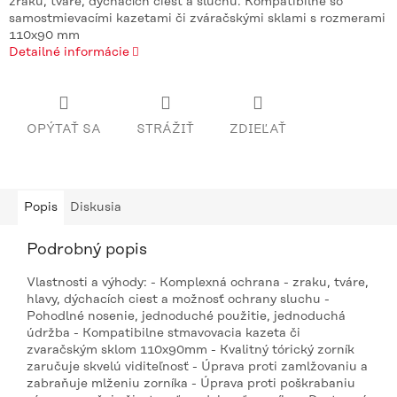
zraku, tváre, dýchacích ciest a sluchu. Kompatibilné so
samostmievacími kazetami či zváračskými sklami s rozmerami
110x90 mm
Detailné informácie
OPÝTAŤ SA
STRÁŽIŤ
ZDIEĽAŤ
Popis
Diskusia
Podrobný popis
Vlastnosti a výhody: - Komplexná ochrana - zraku, tváre,
hlavy, dýchacích ciest a možnosť ochrany sluchu -
Pohodlné nosenie, jednoduché použitie, jednoduchá
údržba - Kompatibilne stmavovacia kazeta či
zvaračským sklom 110x90mm - Kvalitný tórický zorník
zaručuje skvelú viditeľnosť - Úprava proti zamlžovaniu a
zabraňuje mlženiu zorníka - Úprava proti poškrabaniu