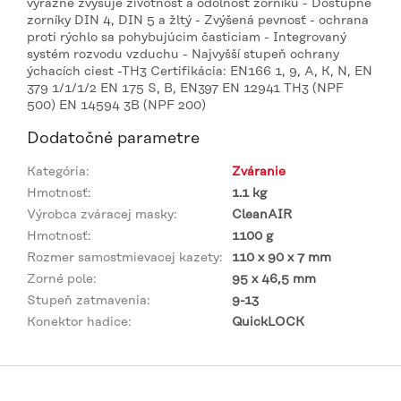
výrazne zvyšuje životnosť a odolnosť zorníku - Dostupné
zorníky DIN 4, DIN 5 a žltý - Zvýšená pevnosť - ochrana
proti rýchlo sa pohybujúcim časticiam - Integrovaný
systém rozvodu vzduchu - Najvyšší stupeň ochrany
ýchacích ciest -TH3 Certifikácia: EN166 1, 9, A, K, N, EN
379 1/1/1/2 EN 175 S, B, EN397 EN 12941 TH3 (NPF
500) EN 14594 3B (NPF 200)
Dodatočné parametre
Kategória
:
Zváranie
Hmotnosť
:
1.1 kg
Výrobca zváracej masky
:
CleanAIR
Hmotnosť
:
1100 g
Rozmer samostmievacej kazety
:
110 x 90 x 7 mm
Zorné pole
:
95 x 46,5 mm
Stupeň zatmavenia
:
9-13
Konektor hadice
:
QuickLOCK
Z
á