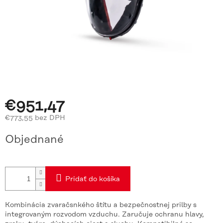
€951,47
€773,55 bez DPH
Jednotková
Objednané
cena:
Pridať do košíka
Kombinácia zvaračsnkého štítu a bezpečnostnej prilby s
integrovaným rozvodom vzduchu. Zaručuje ochranu hlavy,