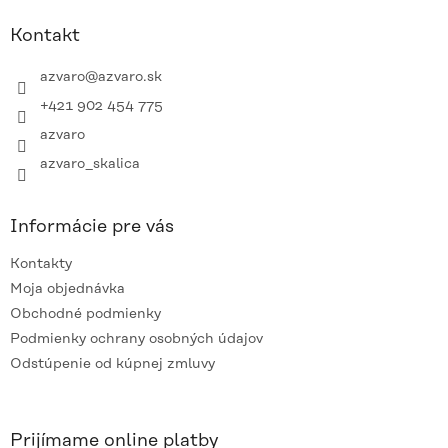
p
ä
Kontakt
t
i
azvaro
@
azvaro.sk
e
+421 902 454 775
azvaro
azvaro_skalica
Informácie pre vás
Kontakty
Moja objednávka
Obchodné podmienky
Podmienky ochrany osobných údajov
Odstúpenie od kúpnej zmluvy
Prijímame online platby