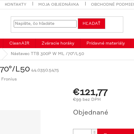
KONTAKTY
MOJA OBJEDNÁVKA
OBCHODNÉ PODMIE
HĽADAŤ
CleanAIR
Zváracie horáky
Prídavné materiály
Nástavec TTB 300P W ML /70°/L50
70°/L50
44.0350.5475
:
Fronius
€121,77
€99 bez DPH
Jednotková
Objednané
cena: