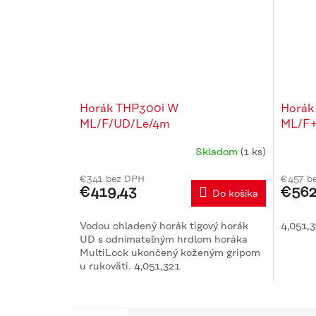
Horák THP300i W
Horák
ML/F/UD/Le/4m
ML/F+
Skladom
(1 ks)
€341 bez DPH
€457 b
€419,43
€562
Do košíka
Vodou chladený horák tigový horák
4,051,
UD s odnímateľným hrdlom horáka
MultiLock ukončený koženým gripom
u rukoväti. 4,051,321