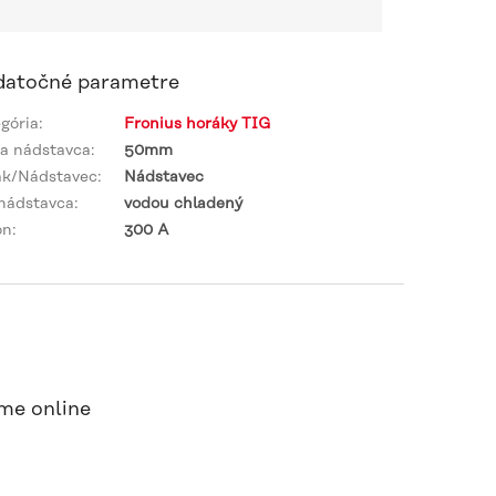
atočné parametre
gória
:
Fronius horáky TIG
a nádstavca
:
50mm
ák/Nádstavec
:
Nádstavec
nádstavca
:
vodou chladený
on
:
300 A
me online