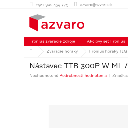
Prejsť
+421 902 454 775
azvaro@azvaro.sk
na
obsah
Fronius zváracie zdroje
Akciový set Fronius
Domov
Zváracie horáky
Fronius horáky TIG
Nástavec TTB 300P W ML /
Priemerné
Neohodnotené
Podrobnosti hodnotenia
Značka
hodnotenie
produktu
je
0,0
z
5
hviezdičiek.