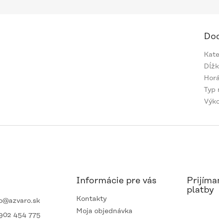
Dod
Kate
Dĺžk
Hor
Typ 
Výk
Informácie pre vás
Prijíma
platby
Kontakty
o
@
azvaro.sk
Moja objednávka
902 454 775