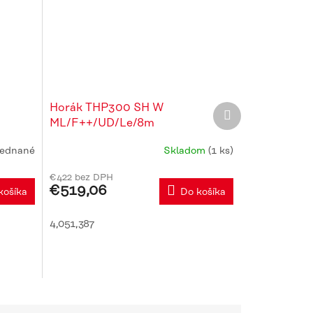
Horák THP300 SH W
Ďalší
produkt
ML/F++/UD/Le/8m
ednané
Skladom
(1 ks)
€422 bez DPH
€519,06
košíka
Do košíka
4,051,387