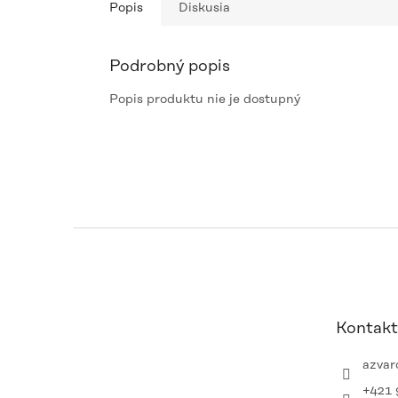
Popis
Diskusia
Podrobný popis
Popis produktu nie je dostupný
Z
á
p
ä
t
Kontakt
i
e
azvar
+421 