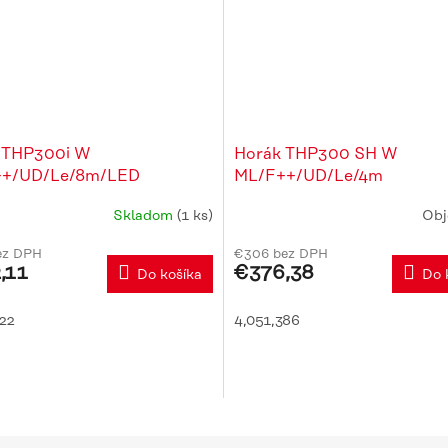
 THP300i W
Horák THP300 SH W
+/UD/Le/8m/LED
ML/F++/UD/Le/4m
Skladom
(1 ks)
Obj
Priemerné
hodnotenie
ez DPH
€306 bez DPH
produktu
,11
€376,38
Do košíka
Do 
je
5,0
z
322
4,051,386
5
hviezdičiek.