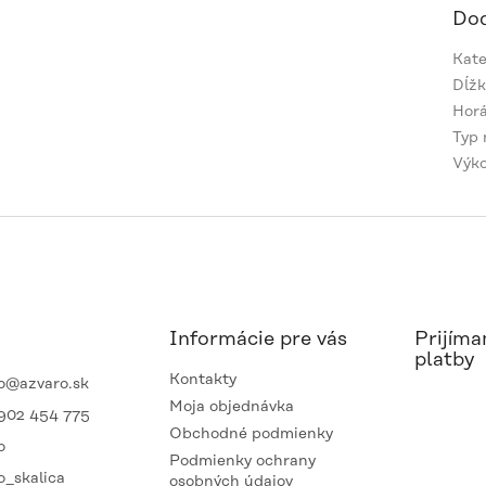
Dod
Kate
Dĺžk
Hor
Typ 
Výk
Informácie pre vás
Prijíma
platby
Kontakty
o
@
azvaro.sk
Moja objednávka
902 454 775
Obchodné podmienky
o
Podmienky ochrany
o_skalica
osobných údajov