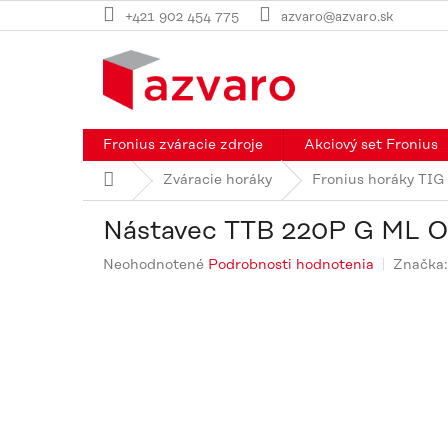
Prejsť
+421 902 454 775
azvaro@azvaro.sk
na
obsah
Fronius zváracie zdroje
Akciový set Fronius
Domov
Zváracie horáky
Fronius horáky TIG
Nástavec TTB 220P G ML 
Priemerné
Neohodnotené
Podrobnosti hodnotenia
Značka
hodnotenie
produktu
je
0,0
z
5
hviezdičiek.