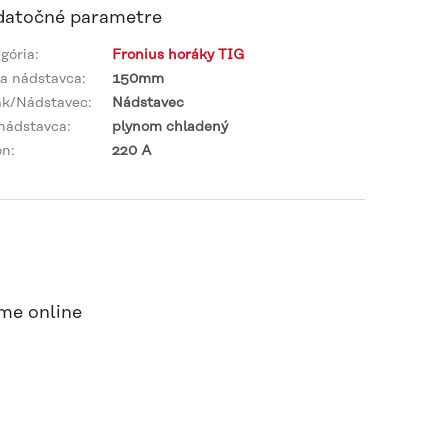
atočné parametre
gória
:
Fronius horáky TIG
a nádstavca
:
150mm
ák/Nádstavec
:
Nádstavec
nádstavca
:
plynom chladený
on
:
220 A
me online