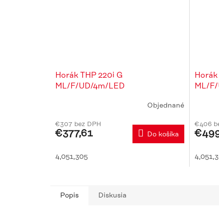
Horák THP 220i G
Horák
ML/F/UD/4m/LED
ML/F
Objednané
Priemerné
Prieme
hodnotenie
hodnot
€307 bez DPH
€406 b
produktu
produk
€377,61
€499
Do košíka
je
je
5,0
5,0
z
z
4,051,305
4,051,
5
5
hviezdičiek.
hviezdi
Popis
Diskusia