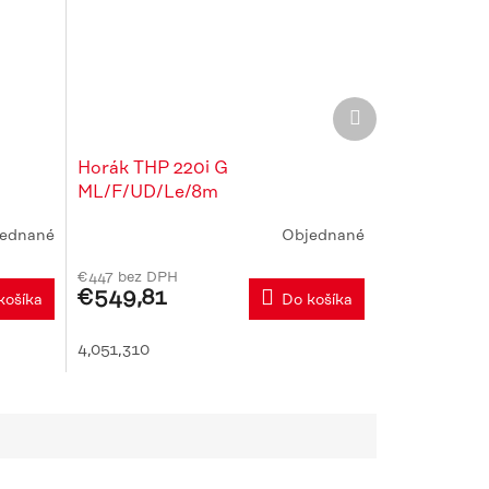
Ďalší
produkt
Horák THP 220i G
ML/F/UD/Le/8m
ednané
Objednané
Priemerné
hodnotenie
€447 bez DPH
produktu
€549,81
košíka
Do košíka
je
5,0
z
4,051,310
5
hviezdičiek.