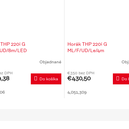
 THP 220i G
Horák THP 220i G
/UD/8m/LED
ML/F/UD/Le/4m
Objednané
Obj
rné
Priemerné
enie
hodnotenie
ez DPH
€350 bez DPH
tu
produktu
,38
€430,50
Do košíka
Do 
je
5,0
z
306
4,051,309
5
čiek.
hviezdičiek.