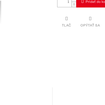
Pridať do ko
TLAČ
OPÝTAŤ SA