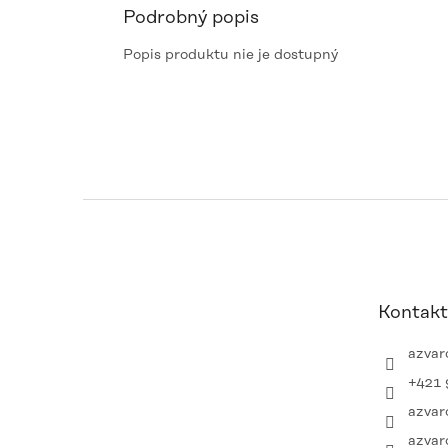
Podrobný popis
Popis produktu nie je dostupný
Z
á
p
ä
t
Kontakt
i
e
azvar
+421 
azvar
azvar