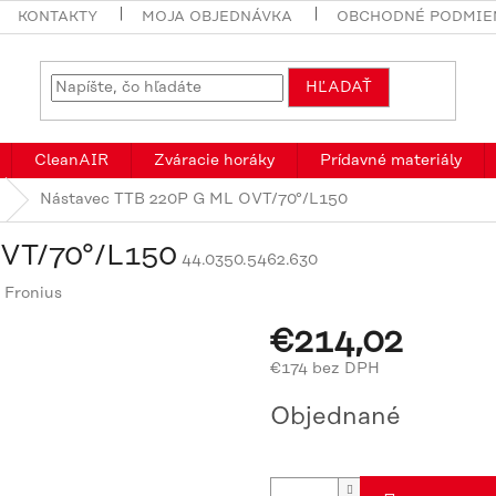
KONTAKTY
MOJA OBJEDNÁVKA
OBCHODNÉ PODMIE
HĽADAŤ
CleanAIR
Zváracie horáky
Prídavné materiály
Nástavec TTB 220P G ML OVT/70°/L150
OVT/70°/L150
44.0350.5462.630
:
Fronius
€214,02
€174 bez DPH
Jednotková
Objednané
cena: