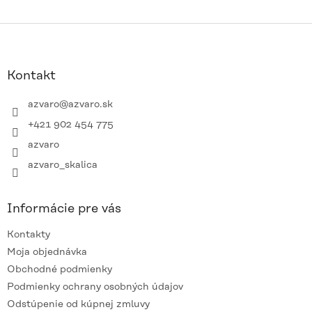
Z
á
p
ä
Kontakt
t
i
azvaro
@
azvaro.sk
e
+421 902 454 775
azvaro
azvaro_skalica
Informácie pre vás
Kontakty
Moja objednávka
Obchodné podmienky
Podmienky ochrany osobných údajov
Odstúpenie od kúpnej zmluvy