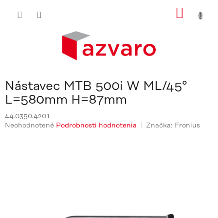
Prejsť
NÁKU
na
obsah
KOŠÍ
Nástavec MTB 500i W ML/45°
L=580mm H=87mm
44.0350.4201
Priemerné
Neohodnotené
Podrobnosti hodnotenia
Značka:
Fronius
hodnotenie
produktu
je
0,0
z
5
hviezdičiek.