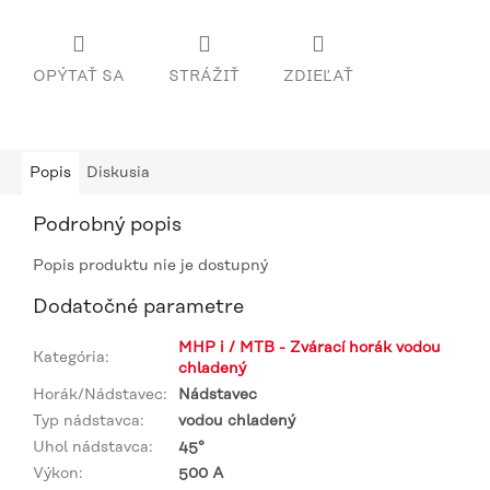
OPÝTAŤ SA
STRÁŽIŤ
ZDIEĽAŤ
Popis
Diskusia
Podrobný popis
Popis produktu nie je dostupný
Dodatočné parametre
MHP i / MTB - Zvárací horák vodou
Kategória
:
chladený
Horák/Nádstavec
:
Nádstavec
Typ nádstavca
:
vodou chladený
Uhol nádstavca
:
45°
Výkon
:
500 A