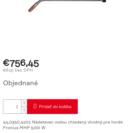
€756,45
€615 bez DPH
Jednotková
Objednané
cena:
Pridať do košíka
44,0350,4201 Nádstavec vodou chladený vhodný pre horák
Fronius MHP 500i W