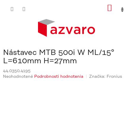
Prejsť
NÁKU
na
obsah
KOŠÍ
Nástavec MTB 500i W ML/15°
L=610mm H=27mm
44.0350.4195
Priemerné
Neohodnotené
Podrobnosti hodnotenia
Značka:
Fronius
hodnotenie
produktu
je
0,0
z
5
hviezdičiek.