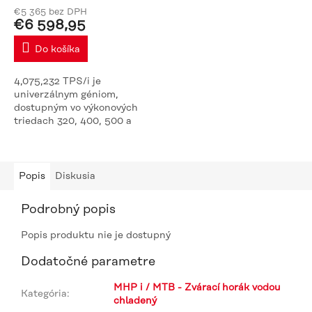
€5 365 bez DPH
€6 598,95
Do košíka
4,075,232 TPS/i je
univerzálnym géniom,
dostupným vo výkonových
triedach 320, 400, 500 a
600 A. Bol od základu
nanovo skoncipovaný. Vďaka
tomu sa rozhodujúcou
mierou zlepšili...
Popis
Diskusia
Podrobný popis
Popis produktu nie je dostupný
Dodatočné parametre
MHP i / MTB - Zvárací horák vodou
Kategória
:
chladený