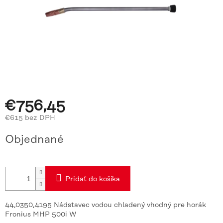
€756,45
€615 bez DPH
Jednotková
Objednané
cena:
Pridať do košíka
44,0350,4195 Nádstavec vodou chladený vhodný pre horák
Fronius MHP 500i W