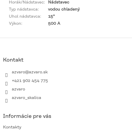
Horák/Nádstavec
:
Nádstavec
Typ nádstavca
:
vodou chladený
Uhol nádstavca
:
15°
Výkon
:
500 A
Z
á
p
ä
Kontakt
t
i
azvaro
@
azvaro.sk
e
+421 902 454 775
azvaro
azvaro_skalica
Informácie pre vás
Kontakty