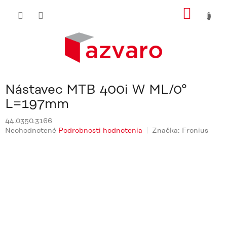
Prejsť
NÁKU
na
obsah
KOŠÍ
Nástavec MTB 400i W ML/0°
L=197mm
44.0350.3166
Priemerné
Neohodnotené
Podrobnosti hodnotenia
Značka:
Fronius
hodnotenie
produktu
je
0,0
z
5
hviezdičiek.