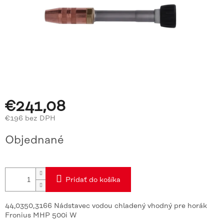
€241,08
€196 bez DPH
Jednotková
Objednané
cena:
Pridať do košíka
44,0350,3166 Nádstavec vodou chladený vhodný pre horák
Fronius MHP 500i W