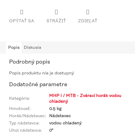
OPÝTAŤ SA
STRÁŽIŤ
ZDIEĽAŤ
Popis
Diskusia
Podrobný popis
Popis produktu nie je dostupný
Dodatočné parametre
MHP i / MTB - Zvárací horák vodou
Kategória
:
chladený
Hmotnosť
:
0.5 kg
Horák/Nádstavec
:
Nádstavec
Typ nádstavca
:
vodou chladený
Uhol nádstavca
:
0°