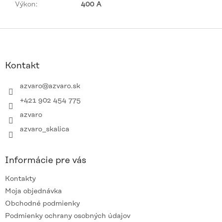
Výkon
:
400 A
Z
á
p
ä
Kontakt
t
i
azvaro
@
azvaro.sk
e
+421 902 454 775
azvaro
azvaro_skalica
Informácie pre vás
Kontakty
Moja objednávka
Obchodné podmienky
Podmienky ochrany osobných údajov