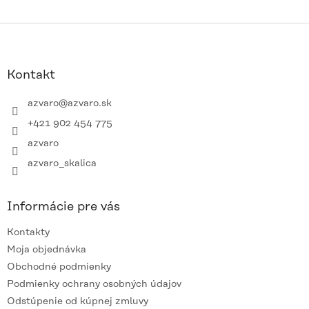
Z
á
p
ä
Kontakt
t
i
azvaro
@
azvaro.sk
e
+421 902 454 775
azvaro
azvaro_skalica
Informácie pre vás
Kontakty
Moja objednávka
Obchodné podmienky
Podmienky ochrany osobných údajov
Odstúpenie od kúpnej zmluvy