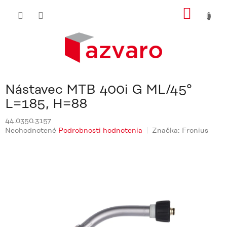
Prejsť
NÁKU
na
obsah
KOŠÍ
Nástavec MTB 400i G ML/45°
L=185, H=88
44.0350.3157
Priemerné
Neohodnotené
Podrobnosti hodnotenia
Značka:
Fronius
hodnotenie
produktu
je
0,0
z
5
hviezdičiek.