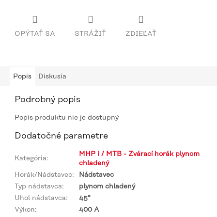
OPÝTAŤ SA
STRÁŽIŤ
ZDIEĽAŤ
Popis
Diskusia
Podrobný popis
Popis produktu nie je dostupný
Dodatočné parametre
MHP i / MTB - Zvárací horák plynom
Kategória
:
chladený
Horák/Nádstavec
:
Nádstavec
Typ nádstavca
:
plynom chladený
Uhol nádstavca
:
45°
Výkon
:
400 A