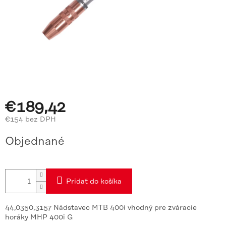
€189,42
€154 bez DPH
Jednotková
Objednané
cena:
Pridať do košíka
44,0350,3157 Nádstavec MTB 400i vhodný pre zváracie
horáky MHP 400i G