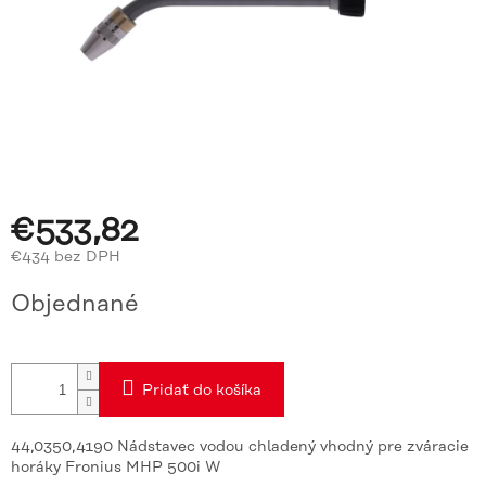
€533,82
€434 bez DPH
Jednotková
Objednané
cena:
Pridať do košíka
44,0350,4190 Nádstavec vodou chladený vhodný pre zváracie
horáky Fronius MHP 500i W