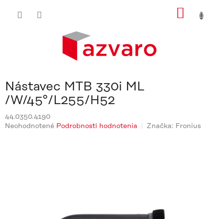
Prejsť
NÁKU
na
obsah
KOŠÍ
Nástavec MTB 330i ML
/W/45°/L255/H52
44.0350.4190
Priemerné
Neohodnotené
Podrobnosti hodnotenia
Značka:
Fronius
hodnotenie
produktu
je
0,0
z
5
hviezdičiek.