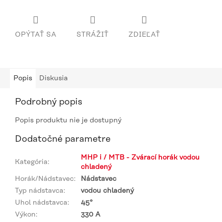
OPÝTAŤ SA
STRÁŽIŤ
ZDIEĽAŤ
Popis
Diskusia
Podrobný popis
Popis produktu nie je dostupný
Dodatočné parametre
MHP i / MTB - Zvárací horák vodou
Kategória
:
chladený
Horák/Nádstavec
:
Nádstavec
Typ nádstavca
:
vodou chladený
Uhol nádstavca
:
45°
Výkon
:
330 A