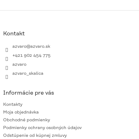
Z
á
p
ä
Kontakt
t
i
azvaro
@
azvaro.sk
e
+421 902 454 775
azvaro
azvaro_skalica
Informácie pre vás
Kontakty
Moja objednávka
Obchodné podmienky
Podmienky ochrany osobných údajov
Odstúpenie od kúpnej zmluvy