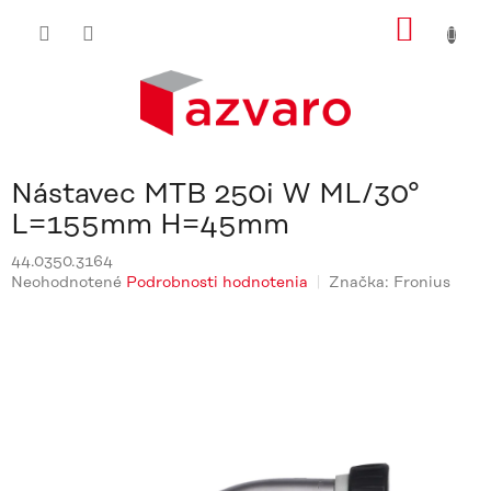
Prejsť
NÁKU
na
obsah
KOŠÍ
Nástavec MTB 250i W ML/30°
L=155mm H=45mm
44.0350.3164
Priemerné
Neohodnotené
Podrobnosti hodnotenia
Značka:
Fronius
hodnotenie
produktu
je
0,0
z
5
hviezdičiek.