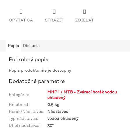
OPÝTAŤ SA
STRÁŽIŤ
ZDIEĽAŤ
Popis
Diskusia
Podrobný popis
Popis produktu nie je dostupný
Dodatočné parametre
MHP i / MTB - Zvárací horák vodou
Kategória
:
chladený
Hmotnosť
:
0.5 kg
Horák/Nádstavec
:
Nádstavec
Typ nádstavca
:
vodou chladený
Uhol nádstavca
:
30°