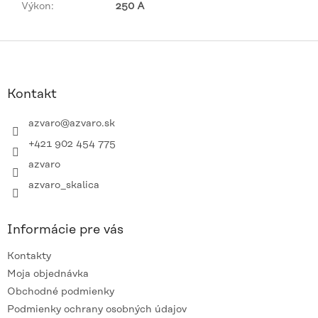
Výkon
:
250 A
Z
á
p
ä
Kontakt
t
i
azvaro
@
azvaro.sk
e
+421 902 454 775
azvaro
azvaro_skalica
Informácie pre vás
Kontakty
Moja objednávka
Obchodné podmienky
Podmienky ochrany osobných údajov