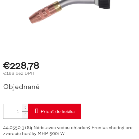
€228,78
€186 bez DPH
Jednotková
Objednané
cena:
Pridať do košíka
44,0350,3164 Nádstavec vodou chladený Fronius vhodný pre
zváracie horáky MHP 500i W