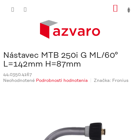
Prejsť
NÁKU
na
obsah
KOŠÍ
Nástavec MTB 250i G ML/60°
L=142mm H=87mm
44.0350.4167
Priemerné
Neohodnotené
Podrobnosti hodnotenia
Značka:
Fronius
hodnotenie
produktu
je
0,0
z
5
hviezdičiek.