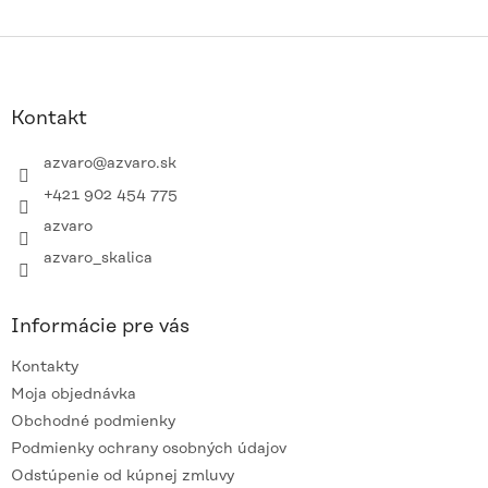
Z
á
p
ä
Kontakt
t
i
azvaro
@
azvaro.sk
e
+421 902 454 775
azvaro
azvaro_skalica
Informácie pre vás
Kontakty
Moja objednávka
Obchodné podmienky
Podmienky ochrany osobných údajov
Odstúpenie od kúpnej zmluvy