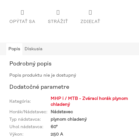
OPÝTAŤ SA
STRÁŽIŤ
ZDIEĽAŤ
Popis
Diskusia
Podrobný popis
Popis produktu nie je dostupný
Dodatočné parametre
MHP i / MTB - Zvárací horák plynom
Kategória
:
chladený
Horák/Nádstavec
:
Nádstavec
Typ nádstavca
:
plynom chladený
Uhol nádstavca
:
60°
Výkon
:
250 A