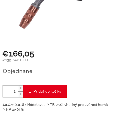
€166,05
€135 bez DPH
Jednotková
Objednané
cena:
Pridať do košíka
44,0350,4167 Nádstavec MTB 250i vhodný pre zvárací horák
MHP 250i G