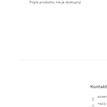
Popis produktu nie je dostupný
Z
á
p
ä
t
Kontakt
i
e
azvar
+421 