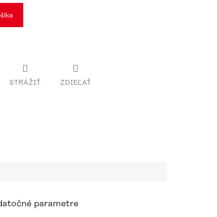
šíka
STRÁŽIŤ
ZDIEĽAŤ
atočné parametre