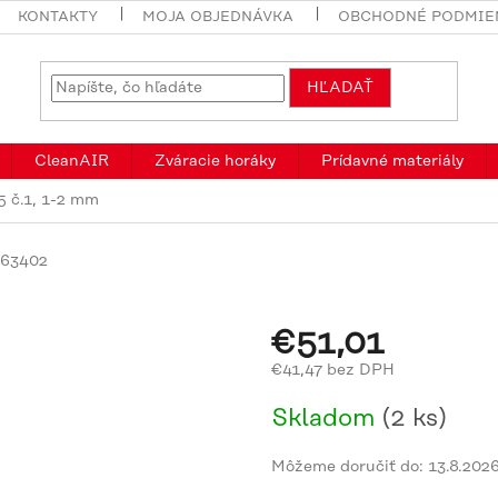
KONTAKTY
MOJA OBJEDNÁVKA
OBCHODNÉ PODMIE
HĽADAŤ
CleanAIR
Zváracie horáky
Prídavné materiály
 č.1, 1-2 mm
763402
€51,01
€41,47 bez DPH
Jednotková
Skladom
(2 ks)
cena:
Môžeme doručiť do:
13.8.202