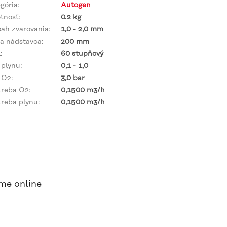
gória
:
Autogen
tnosť
:
0.2 kg
ah zvarovania
:
1,0 - 2,0 mm
a nádstavca
:
200 mm
l
:
60 stupňový
 plynu
:
0,1 - 1,0
 O2
:
3,0 bar
treba O2
:
0,1500 m3/h
reba plynu
:
0,1500 m3/h
me online