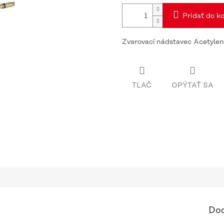
Pridať do ko
Zvarovací nádstavec Acetylen
TLAČ
OPÝTAŤ SA
Dod