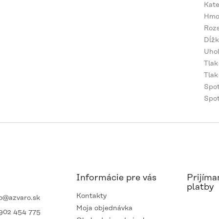
Kate
Hmo
Rozs
Dĺžk
Uho
Tlak
Tlak
Spo
Spot
Informácie pre vás
Prijíma
platby
Kontakty
o
@
azvaro.sk
Moja objednávka
902 454 775