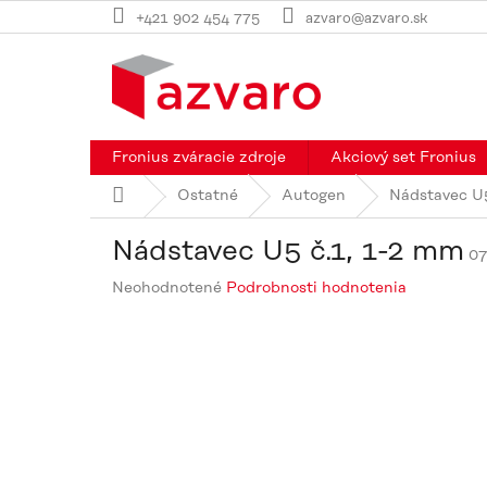
Prejsť
+421 902 454 775
azvaro@azvaro.sk
na
obsah
Fronius zváracie zdroje
Akciový set Fronius
Domov
Ostatné
Autogen
Nádstavec U5
Nádstavec U5 č.1, 1-2 mm
0
Priemerné
Neohodnotené
Podrobnosti hodnotenia
hodnotenie
produktu
je
0,0
z
5
hviezdičiek.