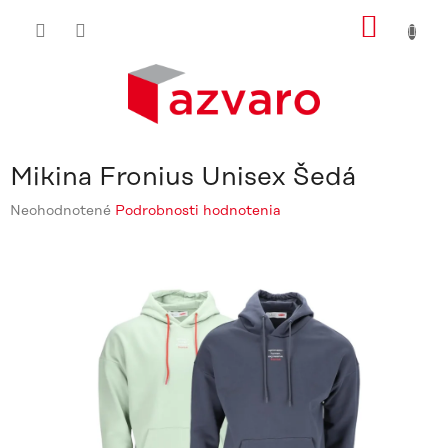
Prejsť
NÁKU
na
obsah
KOŠÍ
Mikina Fronius Unisex Šedá
Priemerné
Neohodnotené
Podrobnosti hodnotenia
hodnotenie
produktu
je
0,0
z
5
hviezdičiek.