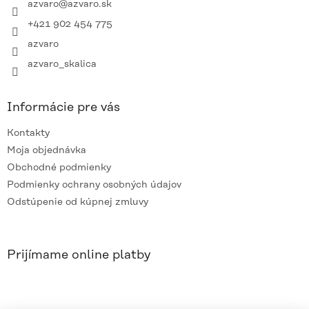
i
azvaro
@
azvaro.sk
e
+421 902 454 775
azvaro
azvaro_skalica
Informácie pre vás
Kontakty
Moja objednávka
Obchodné podmienky
Podmienky ochrany osobných údajov
Odstúpenie od kúpnej zmluvy
Prijímame online platby