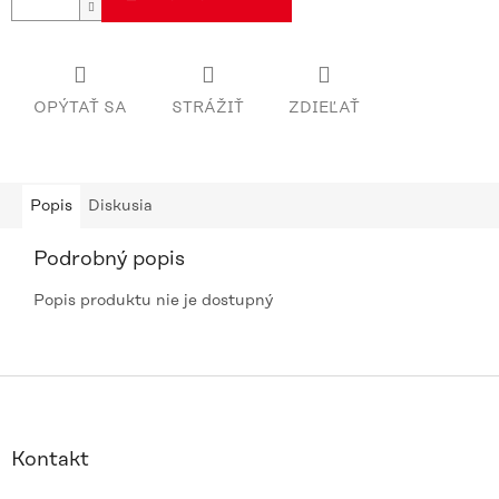
OPÝTAŤ SA
STRÁŽIŤ
ZDIEĽAŤ
Popis
Diskusia
Podrobný popis
Popis produktu nie je dostupný
Z
á
p
ä
Kontakt
t