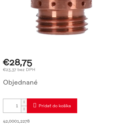
€28,75
€23,37 bez DPH
Jednotková
Objednané
cena:
Pridať do košíka
42,0001,2278