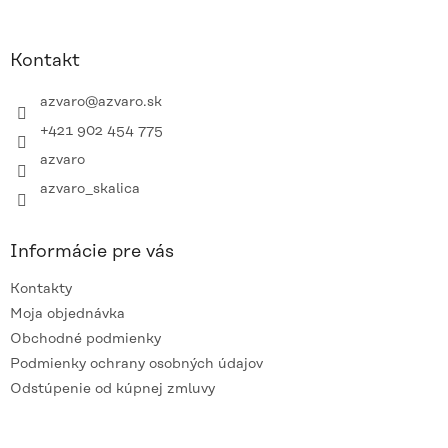
á
p
ä
Kontakt
t
i
azvaro
@
azvaro.sk
e
+421 902 454 775
azvaro
azvaro_skalica
Informácie pre vás
Kontakty
Moja objednávka
Obchodné podmienky
Podmienky ochrany osobných údajov
Odstúpenie od kúpnej zmluvy