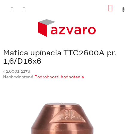
Prejsť
NÁKU
na
obsah
KOŠÍ
Matica upínacia TTG2600A pr.
1,6/D16x6
42.0001.2278
Priemerné
Neohodnotené
Podrobnosti hodnotenia
hodnotenie
produktu
je
0,0
z
5
hviezdičiek.